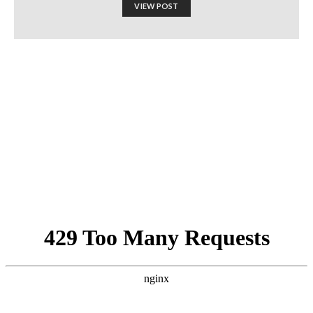
VIEW POST
مقابلتي الكاملة على قناة “سكاي
نيوز” حول الحرب الإسرائيلية
الفلسطينية
Israel-Hamas War updates