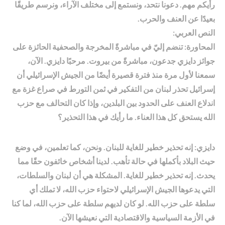
رأيكم مهم. دعونا نتحد، ونستمع إلى مختلف الآراء، ونرسم طريقًا
بعيدًا عن العنف والحرب.
النص العربي:
المحاورة: تنضم إليّ في مباشرةً المخرجة والصحفية الحائزة على
جوائز دايزي جدعون، مباشرةً من بيروت. مرحبًا دايزي. الآن،
سمعنا لأول مرة منذ فترة قصيرة أيضًا من الجيش الإسرائيلي أن
إسرائيل تحذر لبنان من التفكير في ثمن التورط في صراع غزة مع
اندلاع العنف على الحدود بين البلدين، وإذا كان التحالف مع حزب
الله يستحق كل هذا العناء. ما رأيك في هذا التحذير؟
دايزي: إنه تحذير خطير للغاية للبنان. ونحن، كما تعلمين، في وضع
حيث البلاد بأكملها في حالة تأهب. لدينا أشخاص خائفون حقًا مما
يحدث. إنه تحذير خطير للغاية. المشكلة هي أن لبنان والسلطات،
التي يدعوها الجيش الإسرائيلي لاحتواء حزب الله، لا تملك أي
سلطة على حزب الله. لو كان لديهم سلطة على حزب الله، لما كنا
في الأزمة السياسية والاقتصادية التي نعيشها الآن.