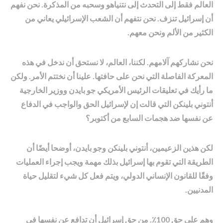
العالم فقط إلى التحدث إلى نتنياهو وسحبه من المذكرة. نحن نفهم
أن إسرائيل تنزف. نحن نتفهم أن الشعب الإسرائيلي يعاني من
الكثير من الألم ونحن معهم.
نحن نشاركهم آلامهم. لكننا، العالم، لا نستحق أن ندخل في هذه
المعركة الفاصلة التي نحن على حافتها. علينا أن نختتم الأمر. ولكن
ما رأيك في تعليقات الرئيس الأمريكي جو بايدن ووزير الخارجية
أنتوني بلينكن التي قالت إن لإسرائيل الحق والواجب في الدفاع
عن نفسها ضد هجمات السابع من أكتوبر؟
لكن هذين الزعيمين، أنتوني بلينكن وجو بايدن، أوضحا أيضًا أن
الطريقة التي تقوم بها إسرائيل بذلك مهمة ويجب إجراء العمليات
وفقًا للقانون الإنساني الدولي، ويتم فعل كل شيء لتقليل حياة
المدنيين.
وهم على حق 100٪. من حق إسرائيل أن تدافع عن نفسها في