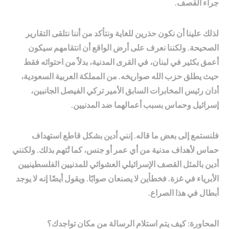
جراء القصف.
لذلك علينا أن نكون حذرين للغاية ونتأكد من أننا نتلقى التقارير
الصحيحة. ولكننا نعرف على أرض الواقع أن انتقامهم سيكون
أعمق بكثير في لبنان، في القرى المدنية، بدلاً من احتوائه فقط
حيث يطلق حزب الله صواريخه. من المملكة العربية السعودية،
أدان رئيس المخابرات السابق الأمير تركي الفيصل الجانبين،
إسرائيل وحماس بسبب أعمالهما ضد المدنيين.
فلنستمع إلى بعض ما قاله. إنني أدين بشكل قاطع استهداف
حماس لأهداف مدنية من أي عمر أو جنس، كما تُتهم بذلك. ولكنني
أدين بالمثل القصف الإسرائيلي العشوائي للمدنيين الفلسطينيين
الأبرياء في غزة. فخطأين لا يصنعان صوابًا. ويقول أيضًا إنه لا يوجد
أبطال في هذا الصراع.
المحاورة: كيف يتم استلام الرسالة من مكان تواجدك؟