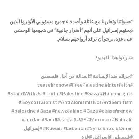
“صلواتنا وتعازينا مع عائلة وأصدقاء جميع مسؤولي الأونروا الذين
ذبحتهم إسرائيل على أنهم “أضرار جانبية” في هجومها الوحشي
على غزة. نرجو أن ترقد أرواحهم بسلام.
شاركوا هذا الفيديو!
#جرائم ضد الإنسانية #العدالة من أجل فلسطين
#ceasefirenow #FreePalestine #Interfaith
#StandWithUs #Truth #Palestine #Gaza #Humanrights
#BoycottZionist #AntiZionismisNotAntiSemitism
#palestine #Gaza #newzealand #Gaza #ceasefirenow
#Jordan #SaudiArabia #UAE #Morocco #Bahrain
#Kuwait #Lebanon #Syria #Iraq #Oman #إسرائيل
#فلسطين #اسرائیل #غزة