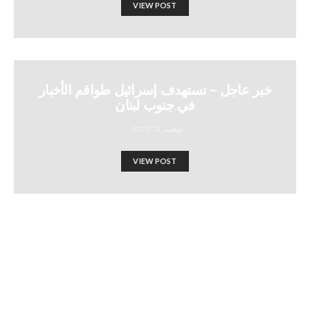
VIEW POST
خبر عاجل – تستهدف إسرائيل طواقم الأخبار
في جنوب لبنان
نوفمبر 13, 2023
VIEW POST
قُتل 101 من مسؤولي الأونروا في
غزة