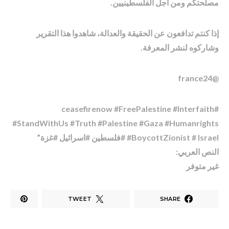
مصلحتكم ومن أجل الفلسطينيين.
إذا كنتم تدافعون عن الحقيقة والعدالة، شاهدوا هذا التقرير
وشاركوه لنشر المعرفة.
@france24
#ceasefirenow #FreePalestine #Interfaith
#StandWithUs #Truth #Palestine #Gaza #Humanrights
#BoycottZionist # Israel #فلسطين #اسرائیل #غزة”
النص العربي:
غير متوفر
TWEET
SHARE