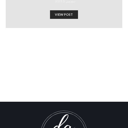
ديسمبر 5, 2023
VIEW POST
قضية الاغتصاب ضد حماس تقرير
خاص من إعداد “دايزي جدعون”
Israel-Hamas War updates