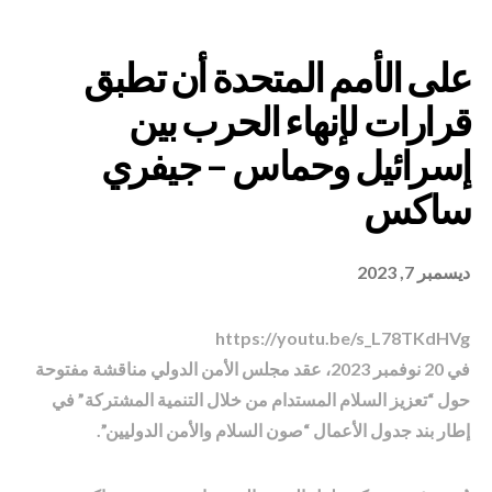
مم المتحدة أن تطبق
ديسمبر 7, 2023
لإنهاء الحرب بين
https://youtu.be/s_L78TKdHVg
ل وحماس – جيفري
في 20 نوفمبر 2023، عقد مجلس الأمن الدولي مناقشة مفتوحة
حول “تعزيز السلام المستدام من خلال التنمية المشتركة” في
إطار بند جدول الأعمال “صون السلام والأمن الدوليين”.