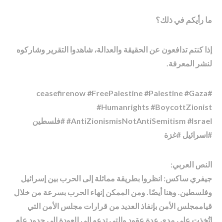
ما رأيكم في ذلك؟
إذا كنتم تدافعون عن الحقيقة والعدالة، شاهدوا التقرير وشاركوه
لنشر المعرفة.
#ceasefirenow #FreePalestine #Palestine #Gaza
#Humanrights #BoycottZionist
#AntiZionismisNotAntiSemitism #Israel #فلسطين
#اسرائیل #غزة
النص العربي:
جيفري ساكس: انظروا بطريقة مماثلة إلى الحرب بين إسرائيل
وفلسطين. وهنا أيضًا. ومن الممكن إنهاء الحرب بسرعة من خلال
قياممجلس الأمن بإنفاذ العديد من قرارات مجلس الأمن التي
اتُخذت على مدى عدة عقود والتي تدعو إلى العودة إلى حدود عام