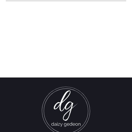
على الأمم المتحدة أن تطبق
قرارات لإنهاء الحرب بين إسرائيل
وحماس – جيفري ساكس
Israel-Hamas War updates