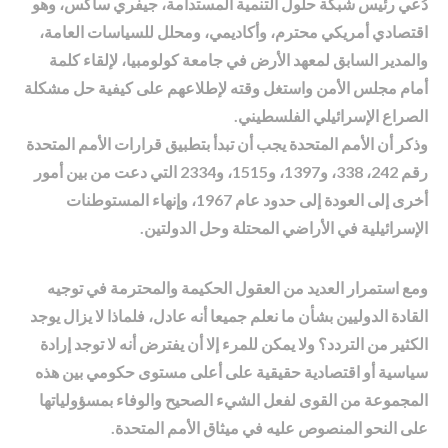
دُعي رئيس شبكة حلول التنمية المستدامة، جيفري ساكس، وهو
اقتصادي أمريكي محترم، وأكاديمي، ومحلل للسياسات العامة،
والمدير السابق لمعهد الأرض في جامعة كولومبيا، لإلقاء كلمة
أمام مجلس الأمن واستغل وقته لإطلاعهم على كيفية حل مشكلة
الصراع الإسرائيلي الفلسطيني.
وذكر أن الأمم المتحدة يجب أن تبدأ بتطبيق قرارات الأمم المتحدة
رقم 242، 338، و1397، و1515، و2334 التي دعت من بين أمور
أخرى إلى العودة إلى حدود عام 1967، وإنهاء المستوطنات
الإسرائيلية في الأراضي المحتلة وحل الدولتين.
ومع استمرار العديد من العقول الحكيمة والمحترمة في توجيه
القادة الدوليين بشأن ما نعلم جميعا أنه عادل، فلماذا لا يزال يوجد
الكثير من التردد؟ ولا يمكن للمرء إلا أن يفترض أنه لا توجد إرادة
سياسية أو اقتصادية حقيقية على أعلى مستوى حكومي بين هذه
المجموعة من القوى لفعل الشيء الصحيح والوفاء بمسؤولياتها
على النحو المنصوص عليه في ميثاق الأمم المتحدة.