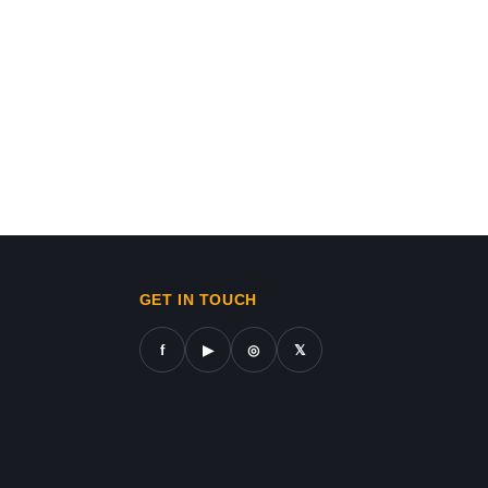
يرفض ساندرز تقديم مساعدات ب
Israel-Hamas War updates