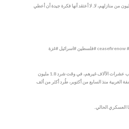
“في الوقت الذي قُتل فيه حوالي 16 ألف فلسطيني في الشهرين الماضيين، وثلثيهم من النساء والأطفال، وتشريد 1.8 مليون من منازلهم، لا. لا أعتقد أنها فكرة جيدة أن أعطي
بيرني ساندرز: وفي الوقت الذي استشهد فيه نحو 16 ألف فلسطيني خلال الشهرين الأخيرين، ثلثاهم من النساء والأطفال، وأصيب عشرات الآلاف غيرهم، في وقت شرد 1.8 مليون
عن غزة. أنا أتحدث عن الضفة الغربية منذ السابع من أكتوبر، طُرد أكثر من ألف