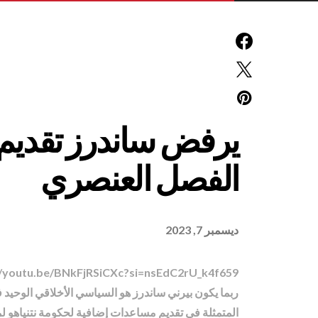
يرفض ساندرز تقديم 
الفصل العنصري
ديسمبر 7, 2023
//youtu.be/BNkFjRSiCXc?si=nsEdC2rU_k4f659_
ربما يكون بيرني ساندرز هو السياسي الأخلاقي الوحيد ف
المتمثلة في تقديم مساعدات إضافية لحكومة نتنياهو ل