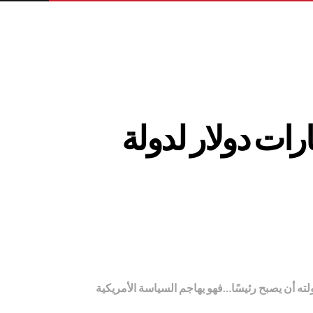
ات دولار لدولة
لته أن يصبح رئيسًا…فهو يهاجم السياسة الأمريكية