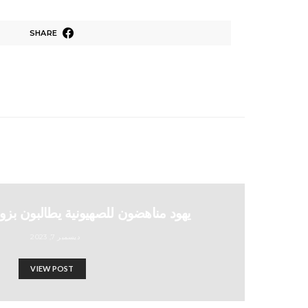
SHARE
يهود مناهضون للصهيونية يطالبون بزو
ديسمبر 7, 2023
VIEW POST