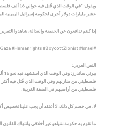
عشر مليارات دولار أخرى لحكومة إسرائيل اليمينية ال
إذا كنتم تدافعون عن الحقيقة والعدالة، شاهدوا التقري
#ceasefirenow #FreePalestine #Interfaith #StandWithUs #Truth #Palestine #Gaza #Humanrights #BoycottZionist #Israel #فلسطين #اسرائیل #غزة
النص العربي:
فلسطيني من أراضيهم في الضفة الغربية.
لا، في خضم كل ذلك، لا أعتقد أن يجب علينا تخصيص أكثر من 10 مليارات دولار لحكومة نتنياهو اليمينية المتطرفة لمواصلة نهجها 
ما تقوم به حكومة نتنياهو غير أخلاقي وانتهاك للقانون ا