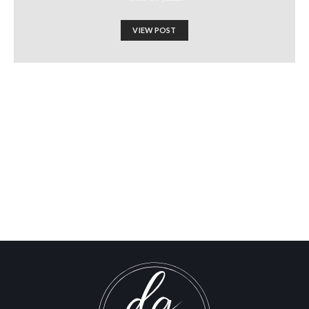
VIEW POST
ثلاثة عوامل تجعل من السهل علينا
قتل الفلسطينيين
Israel-Hamas War updates