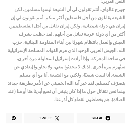
النص العربي:
جورج غالواي: أنتم تقولون لي أن الشيعة ليسوا مسلمين، لكن
الشيعة يقاتلون من أجل فلسطين أكثر منكم. أنتم تقولون لي إن
إيران هي دولة شيطانية، ولكن إيران تقاتل من أجل الفلسطينيين
أكثر من أي دولة عربية تقاتل من أجلهم. لقد حظيت بشرف
العيش والعمل بانتظام شهريًا بين أبناء المقاومة اللبنانية، حزب
الله. الجيش العربي الوحيد الذي هزم القوات المسلحة الإسرائيلية
في ساحة المعركة. وإذا أرادت إسرائيل المحاولة مرة أخرى،
ستُهزم مرة أخرى. لذلك لا تتحدثوا معي، ولا تحاولوا إبعادي عن
الشيعة. أنا لست شيعيًا، ولكني مع الشيعة. أنا مع أي مسلم
يتصرّف كمسلم. لقد عبر آية الله الخميني عن الأمر بطريقة جيدة:
بينما نحن نتقاتل حول ما إذا كان ينبغي أن نضع أيدينا هنا أو هنا (عند
الصلاة)، هم يخططون لقطع كل أذرعنا.
TWEET
SHARE