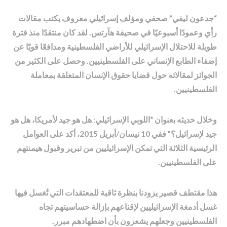
“جدعون ليفي” صحفي ومؤلف إسرائيلي معروف يكتب مقالات
رأي وعمودًا أسبوعيًا في صحيفة هآرتس. لقد كان منتقدًا منذ فترة
طويلة للاحتلال الإسرائيلي للأراضي الفلسطينية ومدافعًا قويًا عن
إضفاء الطابع الإنساني على الفلسطينيين. وحصل على الكثير من
الجوائز لمقالاته حول قضايا حقوق الإنسان المتعلقة بمعاملة
الفلسطينيين.
وخلال حديثه بعنوان “اللوبي الإسرائيلي: هل هو جيد لأمريكا، هل هو
جيد لإسرائيل؟” ففي 10 نيسان/أبريل 2015، أكد على العوامل
الرئيسية الثلاثة التي تمكن الإسرائيليين من تبرير وقبول هيمنتهم
على الفلسطينيين.
هذا مقتطف قصير يزودنا بنظرة ثاقبة للمعتقدات التي تُغسل فيها
غسل أدمغة الإسرائيليين لإقناعهم بإزالة حساسيتهم تجاه
الفلسطينيين وجعلهم يشعرون بأن اضطهادهم مبرر.