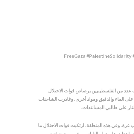
#FreeGaza #PalestineSolidarit
ب عدد من الفلسطينيين برصاص قوات الاحتلال
على الماء والدقيق ومواد أخرى. وغادرت الشاحنات
لنار على طالبي المساعدات.
غزة. وفي هذه المنطقة، ارتكبت قوات الاحتلال ما
ساعدات على دوار النابلسي، غرب مدينة غزة.