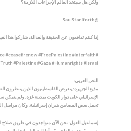
ولكن هل سيتخذ العالم الإجراءات اللازمة؟
@SaulStaniforth
إذا كنتم تدافعون عن الحقيقة والعدالة، شاركوا هذا الفي
e #ceasefirenow #FreePalestine #Interfaith
#StandWithUs #Truth #Palestine #Gaza #Humanrights #Israel #
النص العربي:
مذيع الجزيرة: يتعرض الفلسطينيون الذين ينتظرون ال
الإسرائيلي على دوار الكويت بمدينة غزة. ولم يتمكن
تحمل بعض المصابين بنيران إسرائيلية. وكان مراسل الج
إسماعيل الغول: نحن الآن متواجدون في طريق صلاح ال
يسمى “مجزرة الطحين”، وأطلقت النار باتجاه المدنيين