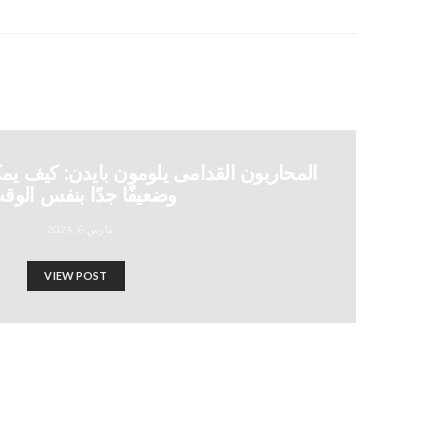
المحاربون القدامى يلومون بايدن: كيف يمكن
وضعيفًا جدًا بنفس الوق
مارس 6, 2024
VIEW POST
إسرائيل تطلق النار على طالبي