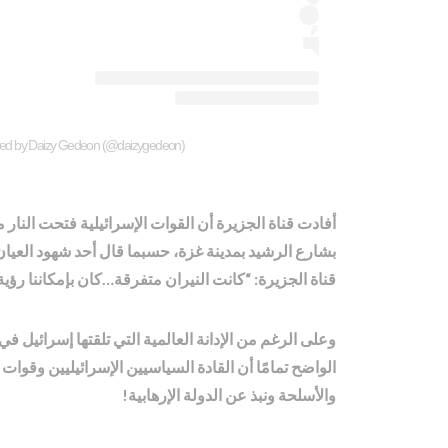
red by Daizy Gedeon (@daizygedeon)
أفادت قناة الجزيرة أن القوات الإسرائيلية فتحت الن
بشارع الرشيد بمدينة غزة، حسبما قال أحد شهود العيا
قناة الجزيرة: “كانت النيران متفرقة…كان بإمكاننا رؤ
وعلى الرغم من الإدانة العالمية التي تلقتها إسرائيل ف
الواضح تمامًا أن القادة السياسيين الإسرائيليين وقو
والأسلحة ونبذ عن الدولة الإرهابية!