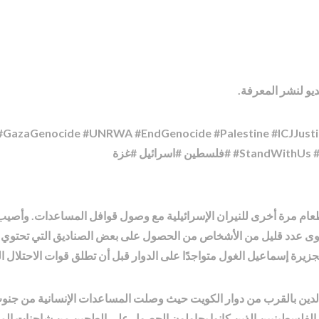
ديو لنشر المعرفة.
y #GazaGenocide #UNRWA #EndGenocide #Palestine #ICJJustic
فلسطين #اسرائیل #غزة
طعام مرة أخرى للنيران الإسرائيلية مع وصول قوافل المساعدات. وأصي
 سوى عدد قليل من الأشخاص من الحصول على بعض الصناديق التي تحتوي 
زيرة إسماعيل الغول متواجدًا على الدوار قبل أن تطلق قوات الاحتلال ا
دين بالقرب من دوار الكويت حيث وصلت المساعدات الإنسانية من جنوب 
 الفلسطينيين الذين كانوا يحاولون الحصول على الطحين من شاحنات الم