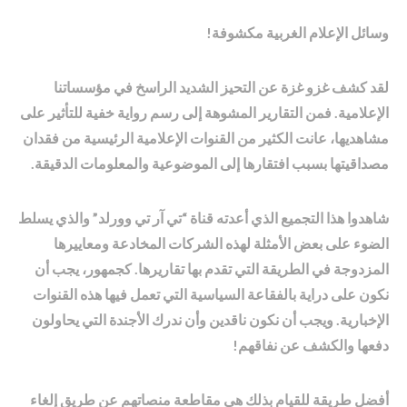
وسائل الإعلام الغربية مكشوفة!
لقد كشف غزو غزة عن التحيز الشديد الراسخ في مؤسساتنا
الإعلامية. فمن التقارير المشوهة إلى رسم رواية خفية للتأثير على
مشاهديها، عانت الكثير من القنوات الإعلامية الرئيسية من فقدان
مصداقيتها بسبب افتقارها إلى الموضوعية والمعلومات الدقيقة.
شاهدوا هذا التجميع الذي أعدته قناة “تي آر تي وورلد” والذي يسلط
الضوء على بعض الأمثلة لهذه الشركات المخادعة ومعاييرها
المزدوجة في الطريقة التي تقدم بها تقاريرها. كجمهور، يجب أن
نكون على دراية بالفقاعة السياسية التي تعمل فيها هذه القنوات
الإخبارية. ويجب أن نكون ناقدين وأن ندرك الأجندة التي يحاولون
دفعها والكشف عن نفاقهم!
أفضل طريقة للقيام بذلك هي مقاطعة منصاتهم عن طريق إلغاء