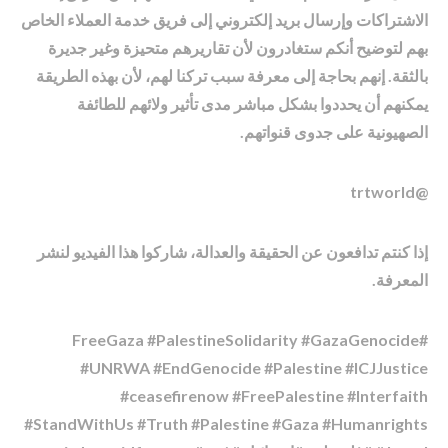
الاشتراكات وإرسال بريد إلكتروني إلى فريق خدمة العملاء الخاص
بهم لتوضيح أنكم ستغادرون لأن تقاريرهم متحيزة وغير جديرة
بالثقة. إنهم بحاجة إلى معرفة سبب تركنا لهم، لأن بهذه الطريقة
يمكنهم أن يحددوا بشكل مباشر مدى تأثير ولائهم للطائفة
الصهيونية على جدوى قنواتهم.
@trtworld
إذا كنتم تدافعون عن الحقيقة والعدالة، شاركوا هذا الفيديو لنشر
المعرفة.
#FreeGaza #PalestineSolidarity #GazaGenocide
#UNRWA #EndGenocide #Palestine #ICJJustice
#ceasefirenow #FreePalestine #Interfaith
#StandWithUs #Truth #Palestine #Gaza #Humanrights