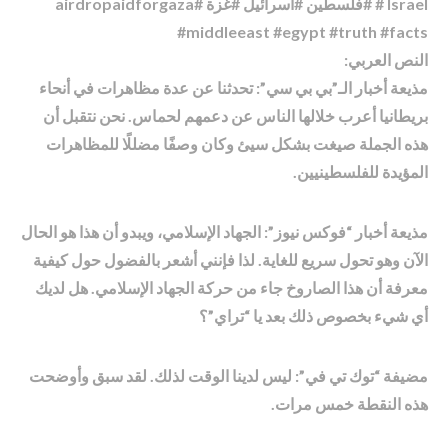
# Israel #فلسطين #اسرائیل #غزة #airdropaidforgaza
#middleeast #egypt #truth #facts
النص العربي:
مذيعة أخبار الـ”بي بي سي”: تحدثنا عن عدة مظاهرات في أنحاء
بريطانيا أعرب خلالها الناس عن دعمهم لحماس. نحن نتقبل أن
هذه الجملة صيغت بشكل سيئ وكان وصفًا مضللًا للمظاهرات
المؤيدة للفلسطينيين.
مذيعة أخبار “فوكس نيوز”: الجهاد الإسلامي، ويبدو أن هذا هو الحال
الآن وهو تحول سريع للغاية. لذا فإنني أشعر بالفضول حول كيفية
معرفة أن هذا الصاروخ جاء من حركة الجهاد الإسلامي. هل لديك
أي شيء بخصوص ذلك بعد يا “تراي”؟
مضيفة “توك تي في”: ليس لدينا الوقت لذلك. لقد سبق وأوضحت
هذه النقطة خمس مرات.