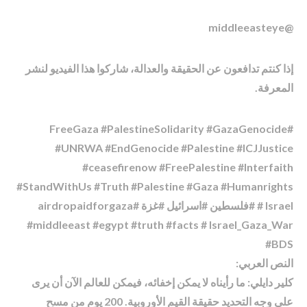
@middleeasteye
إذا كنتم تدافعون عن الحقيقة والعدالة، شاركوا هذا الفيديو لنشر
المعرفة.
#FreeGaza #PalestineSolidarity #GazaGenocide
#UNRWA #EndGenocide #Palestine #ICJJustice
#ceasefirenow #FreePalestine #Interfaith
#StandWithUs #Truth #Palestine #Gaza #Humanrights
# Israel #فلسطين #اسرائیل #غزة #airdropaidforgaza
#middleeast #egypt #truth #facts # Israel_Gaza_War
#BDS
النص العربي:
كلير دايلي: ما رأيناه لا يمكن إخفائه، فيمكن للعالم الآن أن يرى
على وجه التحديد حقيقة القيم الأوروبية. 200 يوم من مسح