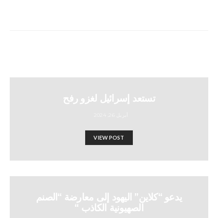
تستعد إسرائيل لغزو رفح
أبريل 26, 2024
VIEW POST
يدعو “كلاين” اليهود إلى معارضة “الصنم
الصهيونية الكاذب “