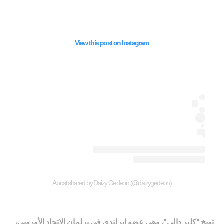
View this post on Instagram
A post shared by Daizy Gedeon (@daizygedeon)
توبخ “كلير دالي”، وهي عضو ايرلندي في برلمان الاتحاد الأوروبي،