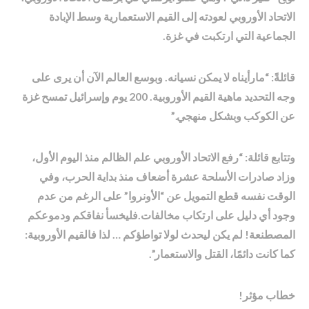
الاتحاد الأوروبي لعودته إلى القيم الاستعمارية وسط الإبادة
الجماعية التي ارتكبت في غزة.
قائلةً: “مارأيناه لا يمكن نسيانه. وبوسع العالم الآن أن يرى على
وجه التحديد ماهية القيم الأوروبية. 200 يوم وإسرائيل تمسح غزة
عن الكوكب وبشكل منهجي.”
وتتابع قائلة: “رفع الاتحاد الأوروبي علم الظالم منذ اليوم الأول،
وزاد صادرات الأسلحة عشرة أضعاف منذ بداية الحرب، وفي
الوقت نفسه قطع التمويل عن “الأونروا” على الرغم من عدم
وجود أي دليل على ارتكاب مخالفات.فليخسأ نفاقكم ودموعكم
المصطنعة! لم يكن ليحدث لولا تواطؤكم … لذا فالقيم الأوروبية:
كما كانت دائمًا، القتل والاستعمار”.
خطاب مؤثر!