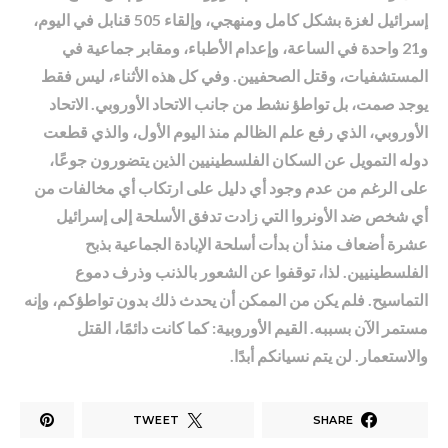
إسرائيل لغزة بشكل كامل ومنهجي، وإلقاء 505 قنابل في اليوم،
و21 واحدة في الساعة، وإعدام الأطباء، ومقابر جماعية في
المستشفيات، وقتل الصحفيين. وفي كل هذه الأثناء، ليس فقط
يوجد صمت، بل تواطؤ نشط من جانب الاتحاد الأوروبي. الاتحاد
الأوروبي، الذي رفع علم الظالم منذ اليوم الأول، والذي قطعت
دوله التمويل عن السكان الفلسطينيين الذين يتضورون جوعًا،
على الرغم من عدم وجود أي دليل على ارتكاب أي مخالفات من
أي شخص ضد الأونروا التي زادت تدفق الأسلحة إلى إسرائيل
عشرة أضعاف منذ أن بدأت أسلحة الإبادة الجماعية بذبح
الفلسطينيين. لذا، توقفوا عن الشعور بالذنب وذرف دموع
التماسيح. فلم يكن من الممكن أن يحدث ذلك بدون تواطؤكم، وإنه
مستمر الآن بسببه. القيم الأوروبية: كما كانت دائمًا، القتل
والاستعمار. لن يتم نسيانكم أبدًا.
TWEET
SHARE