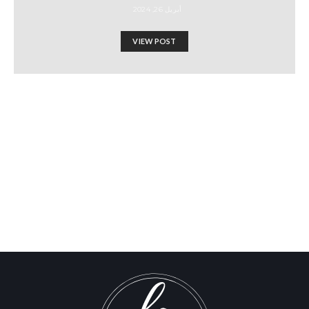
أبريل 26, 2024
VIEW POST
القيم الأوروبية: القتل والاستعمار
Israel-Hamas War updates