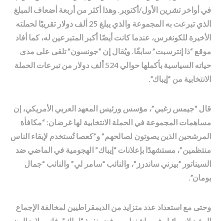
في أواخر تشرين الأول/أكتوبر. وهذا أكثر من أربعة أضعاف المبلغ
الذي تبرعت به المجموعة والذي يبلغ 25 ألف دولار تقريبًا لحملته
الأخيرة للكونغرس، عندما كانت أيضًا أكبر المتبرعين له، كما أفاد
موقع “ذا إنترسبت” سابقًا. ويُقال إن “جونسون” تلقى على مدى
حياته السياسية بأكملها حوالي 524 ألف دولار من تبرعات الحملة
الانتخابية من “إيباك”.
قال “جيمس زغبي”، مؤسس ورئيس المعهد العربي الأمريكي، إن
مساهمات المجموعة في الحملة الانتخابية لها غرضان: “مكافأة
المرشحين الذين يصوتون لصالحهم” و”كعصا تُستخدم لإبقاء الناس
منتظمين”، مستشهدًا بإعلانات “إيباك” الهجومية في الماضي ضد
السيناتور “بيرني ساندرز”، والنائب “سامر لي” والنائب “جمال
بومان”.
وحتى مع استعداد عدد متزايد من الديمقراطيين لمخالفة الإجماع
المؤيد لإسرائيل في واشنطن ورفض نفوذ “إيباك”، فإنهم لا يزالون