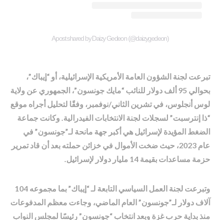
A post shared by Daizy Gedeon (@daizygedeon)
تبرعت لجنة الشؤون العامة الأمريكية الإسرائيلية، أو “إيباك”،
بحوالي 95 ألف دولار للنائب “مايك جونسون”، الجمهوري عن ولاية
لوس أنجلوس، في تشرين الثاني/نوفمبر، وفقًا لتحليل أجراه موقع
“ذا إنترسبت” لسجلات لجنة الانتخابات الفيدرالية. وكانت جماعة
الضغط المؤيدة لإسرائيل هي أكبر جهة مانحة لـ”جونسون” في
عام 2023، حيث ضخت الأموال في خزائن حملته بعد أن قاد تمرير
حزمة مساعدات بقيمة 14 مليار دولار لإسرائيل.
وتبرعت لجنة العمل السياسي التابعة لـ “إيباك” بما مجموعه 104
آلاف دولار لـ”جونسون” العام الماضي، وجاءت معظم المدفوعات
منذ بداية حرب غزة وبعد انتخاب “جونسون” رئيسًا لمجلس النواب