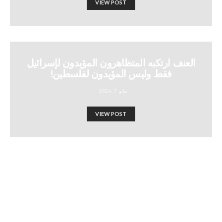
VIEW POST
العنف ارتكبه المتظاهرون المؤيدون لإسرائيل
فقط وليس المؤيدون لفلسطين!
مايو 7, 2024
VIEW POST
تلقى المتحدث الأمريكي مايك
جونسون 524 ألف دولار من إيباك،
و95 ألف دولار لتمرير حزمة
مساعدات عسكرية بقيمة 14.5