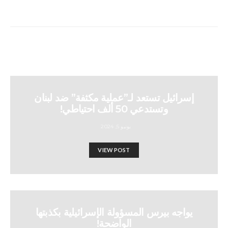
إسرائيل تستعد لـ”عملية مكثفة” ضد لبنان
وتستدعي 50 ألف احتياطي!
يونيو 5, 2024
VIEW POST
يواجه بيرس المسؤولة الإسرائيلية بكذبتها
الواضحة!