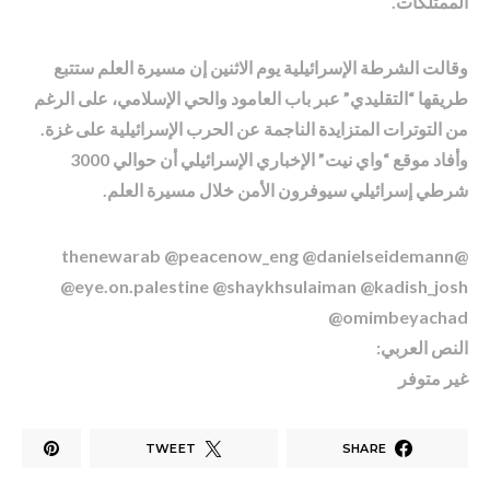
الممتلكات.
وقالت الشرطة الإسرائيلية يوم الاثنين إن مسيرة العلم ستتبع
طريقها “التقليدي” عبر باب العامود والحي الإسلامي، على الرغم
من التوترات المتزايدة الناجمة عن الحرب الإسرائيلية على غزة.
وأفاد موقع “واي نيت” الإخباري الإسرائيلي أن حوالي 3000
شرطي إسرائيلي سيوفرون الأمن خلال مسيرة العلم.
@thenewarab @peacenow_eng @danielseidemann
@eye.on.palestine @shaykhsulaiman @kadish_josh
@omimbeyachad
النص العربي:
غير متوفر
TWEET
SHARE