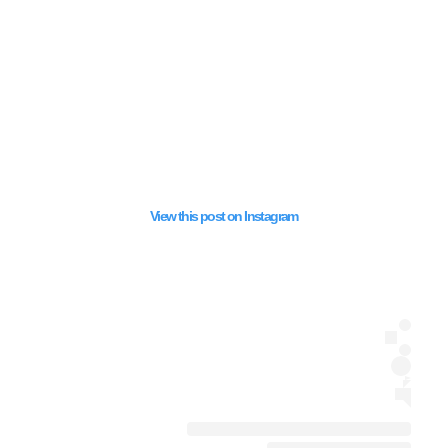
جل: مستوطنون
ن مجمع الأقصى
ل بـ “يوم القدس”
View this post on Instagram