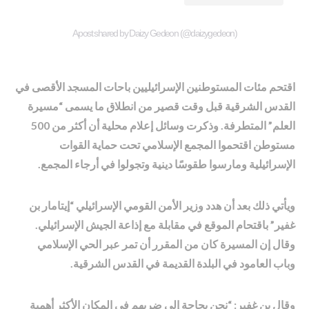
A post shared by Daizy Gedeon (@daizygedeon)
اقتحم مئات المستوطنين الإسرائيليين باحات المسجد الأقصى في
القدس الشرقية قبل وقت قصير من انطلاق ما يسمى “مسيرة
العلم” المتطرفة. وذكرت وسائل إعلام محلية أن أكثر من 500
مستوطن اقتحموا المجمع الإسلامي تحت حماية القوات
الإسرائيلية ومارسوا طقوسًا دينية وتجولوا في أرجاء المجمع.
ويأتي ذلك بعد أن هدد وزير الأمن القومي الإسرائيلي “إيتامار بن
غفير” باقتحام الموقع في مقابلة مع إذاعة الجيش الإسرائيلي.
وقال إن المسيرة كان من المقرر أن تمر عبر الحي الإسلامي
وباب العامود في البلدة القديمة في القدس الشرقية.
وقال بن غفير: “نحن بحاجة إلى ضربهم في المكان الأكثر أهمية