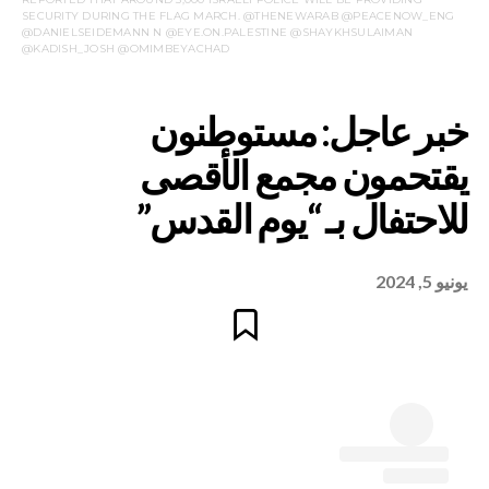
SECURITY DURING THE FLAG MARCH. @THENEWARAB @PEACENOW_ENG
@DANIELSEIDEMANN N @EYE.ON.PALESTINE @SHAYKHSULAIMAN
@KADISH_JOSH @OMIMBEYACHAD
يونيو 5, 2024