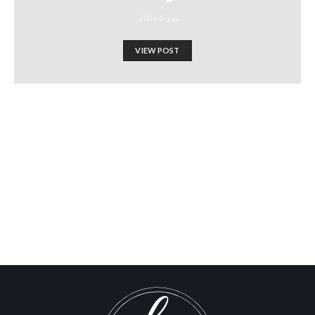
يونيو 5, 2024
VIEW POST
خبر عاجل: مستوطنون يقتحمون
مجمع الأقصى للاحتفال بـ “يوم
القدس”
Israel-Hamas War updates