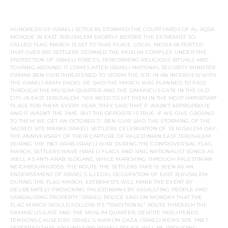
HUNDREDS OF ISRAELI SETTLERS STORMED THE COURTYARDS OF AL-AQSA
MOSQUE IN EAST JERUSALEM SHORTLY BEFORE THE EXTREMIST SO-
CALLED FLAG MARCH IS SET TO TAKE PLACE. LOCAL MEDIA REPORTED
THAT OVER 500 SETTLERS STORMED THE MUSLIM COMPLEX UNDER THE
PROTECTION OF ISRAELI FORCES, PERFORMING RELIGIOUS RITUALS AND
TOURING AROUND. IT COMES AFTER ISRAELI NATIONAL SECURITY MINISTER
ITAMAR BEN GVIR THREATENED TO STORM THE SITE IN AN INTERVIEW WITH
THE ISRAELI ARMY RADIO. HE SAID THE MARCH WAS PLANNED TO PASS
THROUGH THE MUSLIM QUARTER AND THE DAMASCUS GATE IN THE OLD
CITY IN EAST JERUSALEM. “WE NEED TO HIT THEM IN THE MOST IMPORTANT
PLACE FOR THEM. EVERY YEAR, THEY SAID THAT IT WASN’T APPROPRIATE
AND IT WASN’T THE TIME. BUT THE OPPOSITE IS TRUE. IF WE GIVE GROUND
TO THEM WE GET AN OCTOBER 7,” BEN-GVIR SAID. THE STORMING OF THE
SACRED SITE MARKS ISRAELI SETTLERS’ CELEBRATION OF ‘JERUSALEM DAY’,
THE ANNIVERSARY OF THEIR CAPTURE OF PALESTINIAN EAST JERUSALEM
DURING THE 1967 ARAB-ISRAELI WAR. DURING THE CONTROVERSIAL FLAG
MARCH, SETTLERS WAVE ISRAELI FLAGS AND SING NATIONALIST SONGS AS
WELL AS ANTI-ARAB SLOGANS, WHILE MARCHING THROUGH PALESTINIAN
NEIGHBOURHOODS. THE ROUTE THE SETTLERS TAKE IS SEEN AS AN
ENDORSEMENT OF ISRAEL’S ILLEGAL OCCUPATION OF EAST JERUSALEM.
DURING THE FLAG MARCH, EXTREMISTS WILL MARK THE EVENT BY
DELIBERATELY PROVOKING PALESTINIANS BY ASSAULTING PEOPLE AND
VANDALISING PROPERTY. ISRAELI POLICE SAID ON MONDAY THAT THE
FLAG MARCH WOULD FOLLOW ITS “TRADITIONAL” ROUTE THROUGH THE
DAMASCUS GATE AND THE MUSLIM QUARTER, DESPITE HEIGHTENED
TENSIONS CAUSED BY ISRAEL’S WAR ON GAZA. ISRAELI NEWS SITE YNET
REPORTED THAT AROUND 3,000 ISRAELI POLICE WILL BE PROVIDING