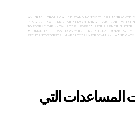
AN ISRAELI GROUP CALLED STANDING TOGETHER HAS TRACKED D
IS A GRASSROOTS MOVEMENT MOBILIZING JEWISH AND PALESTINIA
TO SPREAD THE KNOWLEDGE. #FREEPALESTINE #ENDINJUSTICE
#HUMANITYFIRST #ACTNOW #HEALTHCAREFORALL #NAKBA76 #FR
#STUDENTPROTEST #UNIVERSITYOFAMSTERDAM #HUMANRIGHTS 
ت المساعدات التي