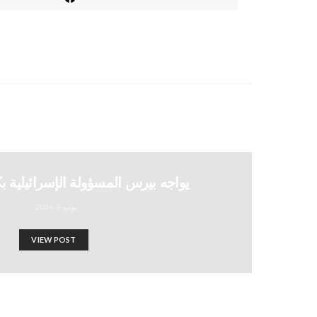
يواجه بيرس المسؤولة الإسرائيلية بك
يونيو 5, 2024
VIEW POST
ناشطون إسرائيليون يتحدون مع