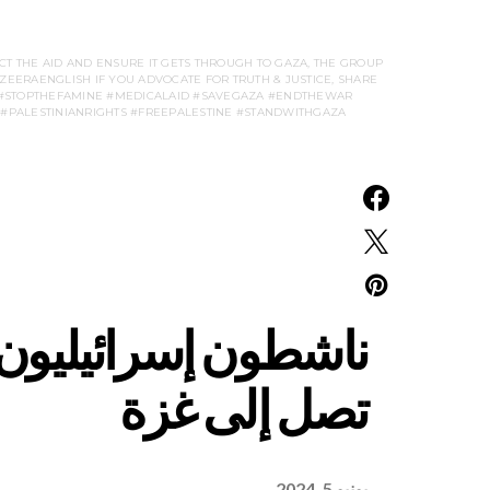
T THE AID AND ENSURE IT GETS THROUGH TO GAZA, THE GROUP
AZEERAENGLISH IF YOU ADVOCATE FOR TRUTH & JUSTICE, SHARE
S #STOPTHEFAMINE #MEDICALAID #SAVEGAZA #ENDTHEWAR
#PALESTINIANRIGHTS #FREEPALESTINE #STANDWITHGAZA
ناشطون إسرائيليون 
تصل إلى غزة
يونيو 5, 2024