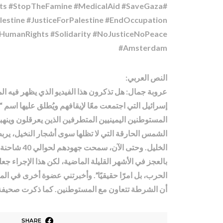
ghts #StopTheFamine #MedicalAid #SaveGaza
estine #JusticeForPalestine #EndOccupation
#HumanRights #Solidarity #NoJusticeNoPeace
#Amsterdam
النص العربي:
عروبة جمال: هل تذكرون هذا الفيديو الذي يظهر فيه ا
إسرائيل التي اجتمعت معًا لإيقافهم ويُطلق عليها اسم
المستوطنين اليمينيين المتطرفين الذين يعرقلون وين
الشمس الحارقة التي لا تظلها سوى أشجار النخيل، ير
الخليل. و
بالعجز في الأشهر القليلة الماضية، لكن هذا الإجراء ج
الحرب، بل امرّا حقيقيًا”. وأخبرتني عضوة أخرى في الم
أن الشرطة تتعاون مع المستوطنين. كما ذكرت صحيفة ا
SHARE