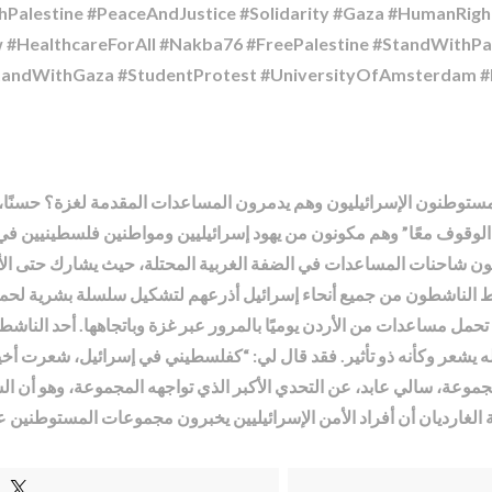
ithPalestine #PeaceAndJustice #Solidarity #Gaza #HumanRi
HealthcareForAll #Nakba76 #FreePalestine #StandWithPal
#StandWithGaza #StudentProtest #UniversityOfAmsterdam 
لمستوطنون الإسرائيليون وهم يدمرون المساعدات المقدمة لغزة؟ حسنًا،
 “الوقوف معًا” وهم مكونون من يهود إسرائيليين ومواطنين فلسطينيين في
هبون شاحنات المساعدات في الضفة الغربية المحتلة، حيث يشارك حتى ال
بط الناشطون من جميع أنحاء إسرائيل أذرعهم لتشكيل سلسلة بشرية لحما
حتى الآن، سمحت جهودهم لحوالي 40 شاحنة تحمل مساعدات من الأردن يوميًا بالمرور عبر غزة وبات
عله يشعر وكأنه ذو تأثير. فقد قال لي: “كفلسطيني في إسرائيل، شعرت أخ
جموعة، سالي عابد، عن التحدي الأكبر الذي تواجهه المجموعة، وهو أن الشر
لغارديان أن أفراد الأمن الإسرائيليين يخبرون مجموعات المستوطنين 
T