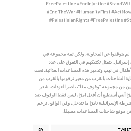
#FreePalestine #EndInjustice #StandW
#EndTheWar #HumanityFirst #ActNow #
#PalestinianRights #FreePalestine 
 لم يتوقفوا عن المحاولة، ولكن ثمة مجموعة في
 إسرائيل. يتمثل تكتيكهم في التفوق على عدد
أطفال في نهب وتدمير هذه المساعدات الغذائية. تحت
ية الشاحنات بالقرب من معبر ترقوميا بالقرب من
جاهها. أحد الناشطين من مجموعة “وقوف معًا”، ناصر العودات، شعر
يرًا أنني أستطيع أن أفعل امرًا، ليس فقط الوقوف ضد
طة الإسرائيلية نادرًا ما تتدخل، وفي الواقع، تزعم
عن موقع شاحنات المساعدات مسبقًا.
TWEE