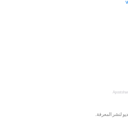
V
A post sha
ديو لنشر المعرفة.