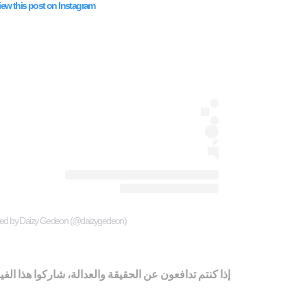
iew this post on Instagram
red by Daizy Gedeon (@daizygedeon)
إذا كنتم تدافعون عن الحقيقة والعدالة، شاركوا هذا الفي