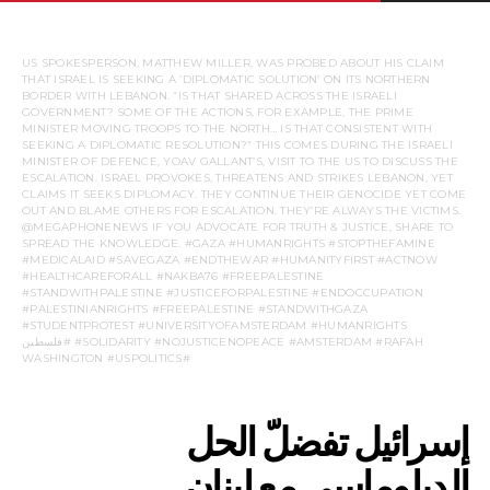
US SPOKESPERSON, MATTHEW MILLER, WAS PROBED ABOUT HIS CLAIM
THAT ISRAEL IS SEEKING A ‘DIPLOMATIC SOLUTION’ ON ITS NORTHERN
BORDER WITH LEBANON. “IS THAT SHARED ACROSS THE ISRAELI
GOVERNMENT? SOME OF THE ACTIONS, FOR EXAMPLE, THE PRIME
MINISTER MOVING TROOPS TO THE NORTH… IS THAT CONSISTENT WITH
SEEKING A DIPLOMATIC RESOLUTION?” THIS COMES DURING THE ISRAELI
MINISTER OF DEFENCE, YOAV GALLANT’S, VISIT TO THE US TO DISCUSS THE
ESCALATION. ISRAEL PROVOKES, THREATENS AND STRIKES LEBANON, YET
CLAIMS IT SEEKS DIPLOMACY. THEY CONTINUE THEIR GENOCIDE YET COME
OUT AND BLAME OTHERS FOR ESCALATION. THEY’RE ALWAYS THE VICTIMS.
@MEGAPHONENEWS IF YOU ADVOCATE FOR TRUTH & JUSTICE, SHARE TO
SPREAD THE KNOWLEDGE. #GAZA #HUMANRIGHTS #STOPTHEFAMINE
#MEDICALAID #SAVEGAZA #ENDTHEWAR #HUMANITYFIRST #ACTNOW
#HEALTHCAREFORALL #NAKBA76 #FREEPALESTINE
#STANDWITHPALESTINE #JUSTICEFORPALESTINE #ENDOCCUPATION
#PALESTINIANRIGHTS #FREEPALESTINE #STANDWITHGAZA
#STUDENTPROTEST #UNIVERSITYOFAMSTERDAM #HUMANRIGHTS
#SOLIDARITY #NOJUSTICENOPEACE #AMSTERDAM #RAFAH #فلسطين
#WASHINGTON #USPOLITICS