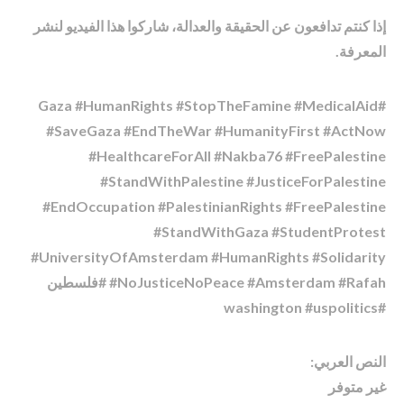
إذا كنتم تدافعون عن الحقيقة والعدالة، شاركوا هذا الفيديو لنشر
المعرفة.
#Gaza #HumanRights #StopTheFamine #MedicalAid
#SaveGaza #EndTheWar #HumanityFirst #ActNow
#HealthcareForAll #Nakba76 #FreePalestine
#StandWithPalestine #JusticeForPalestine
#EndOccupation #PalestinianRights #FreePalestine
#StandWithGaza #StudentProtest
#UniversityOfAmsterdam #HumanRights #Solidarity
#NoJusticeNoPeace #Amsterdam #Rafah #فلسطين
#washington #uspolitics
النص العربي:
غير متوفر