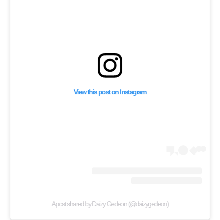
نياهو على “الإذن” بشن
عة النطاق على لبنان
View this post on Instagram
A post shared by Daizy Gedeon (@daizygedeon)