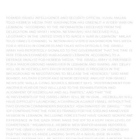
FORMER ISRAELI INTELLIGENCE AND SECURITY OFFICIAL YUVAL MALKA
TOLD HEBREW MEDIA THAT WASHINGTON HAS GREENLIT A WIDER WAR ON
LEBANON. “ACCORDING TO THE INFORMATION I RECEIVED FROM THE
DELEGATION AND WHAT I KNOW, NETANYAHU HAS RECEIVED FULL
LEGITIMACY IN THE UNITED STATES TO WAGE A WAR IN LEBANON,” MALKA
TOLD ISRAEL’S CHANNEL 14. NETANYAHU VISITED WASHINGTON THIS WEEK
FOR A SPEECH IN CONGRESS AND TALKS WITH OFFICIALS. THE ISRAELI
ARMY HAS REPORTEDLY SIGNALED TO THE GOVERNMENT THAT THE TIME IS
RIPE FOR AN EXPANDED WAR AGAINST LEBANON, ACCORDING TO A
DEFENSE ANALYST FOR HEBREW MEDIA. “THE ISRAELI ARMY IS PREPARED
FOR A MAJOR GROUND MANEUVER IN LEBANON AND WARNS: ANY DELAY
WILL BE IN HEZBOLLAH’S FAVOR WHEN THERE IS PROGRESS IN THE
BACKGROUND IN NEGOTIATIONS TO RELEASE THE HOSTAGES,” SAID AMIR
BOHBOT, MILITARY EDITOR AND SENIOR DEFENSE ANALYST FOR ISRAELI
NEWS SITE WALLA. CITING SOURCES, BOHBOT SAYS, “POSTPONEMENT FOR
ANOTHER YEAR OR TWO WILL LEAD TO THE REHABILITATION AND
ALIGNMENT OF HEZBOLLAH AND ALL PARTIES,” AND THAT “THE
ACHIEVEMENTS OF THE ISRAELI ARMY WILL BE IN VAIN … HEZBOLLAH WILL
HAVE DIFFICULTY LAUNCHING A CAMPAIGN AGAINST ISRAEL WITHOUT THE
TWO DIVISION COMMANDERS [RECENTLY ASSASSINATED BY ISRAEL].” ““THE
IDF CONFIRMS THAT THE FORCES TRAINED FOR THE GROUND MANEUVER
MISSION IN LEBANON, INCLUDING FORCES THAT HAVE GAINED SIGNIFICANT
EXPERIENCE IN THE GAZA STRIP, RAISE THE IDF TO A VERY HIGH LEVEL OF
COMPETENCE.” MEANWHILE, HEBREW NEWSPAPER MAKAN REPORTED
THAT THE ISRAELI NAVY HELD A RECEPTION CEREMONY ON WEDNESDAY
FOR TWO NEW US-MADE LANDING SHIPS AT A NAVAL BASE IN HAIFA.
COMBAT SYSTEMS WILL BE INSTALLED ON THE TWO VESSELS BEFORE THEY