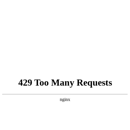
يحصل نتنياهو على “الإذن” بشن
حرب واسعة النطاق على لبنان
Israel-Hamas War updates