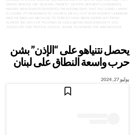
ENTER SERVICE ON “SEVERAL FRONTS.” DESPITE BOHBOT’S COMMENTS,
MAARIV NEWSPAPER REPORTED ON WEDNESDAY THAT THE ISRAELI ARMY
IS LOSING ITS READINESS TO LAUNCH AN ALL-OUT WAR AGAINST LEBANON
AND HEZBOLLAH BECAUSE ITS FORCES HAVE BEEN WORN OUT FROM
ALMOST 300 DAYS OF FIGHTING IN GAZA. @THECRADLEMEDIA IF YOU
ADVOCATE FOR TRUTH & JUSTICE, SHARE TO SPREAD THE KNOWLEDGE.
يوليو 27, 2024