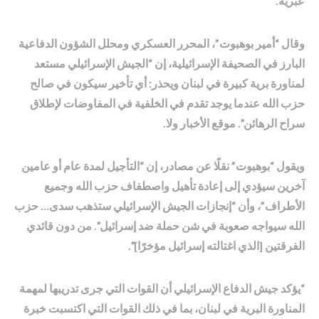
عبرية.
وقال “أمير بوهبوت”، المحرر العسكري ومحلل الشؤون الدفاعية
البارز في الصحيفة الإسرائيلية، إن “الجيش الإسرائيلي مستعد
لمناورة برية كبيرة في لبنان ويحذر: أي تأخير سيكون في صالح
حزب الله عندما يوجد تقدم في الخلفية في المفاوضات لإطلاق
سراح الرهائن”. موقع الأخبار ولا.
ويقول “بوهبوت” نقلًا عن مصادر، إن “التأجيل لمدة عام أو عامين
آخرين سيؤدي إلى إعادة تأهيل واصطفاف حزب الله وجميع
الأطراف”، وأن “إنجازات الجيش الإسرائيلي ستذهب سدى… حزب
الله سيواجه صعوبة في شن حملة ضد إسرائيل”. من دون قائدي
الفرقتين [الذي اغتالته إسرائيل مؤخرًا]”.
“يؤكد جيش الدفاع الإسرائيلي أن القوات التي جرى تدريبها لمهمة
المناورة البرية في لبنان، بما في ذلك القوات التي اكتسبت خبرة