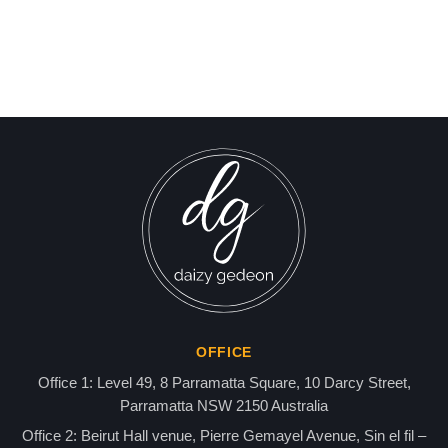
بن أفليك يدافع عن الإسلام
Israel-Hamas War updates