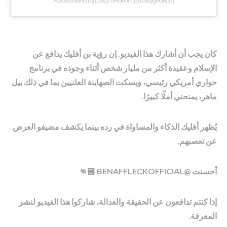
A post shared by Daizy Gedeon (@daizygedeon)
كان يجب أن أشارك هذا الفيديو. إن رؤية بن أفليك يدافع عن
الإسلام وعقيدة أكثر من مليار شخص أثناء وجوده في برنامج
حواري أمريكي رئيسي، ويسكت الصهاينة العلنيين بما في ذلك بيل
ماهر، يمنحني أملًا كبيرًا.
يُظهر أفليك الذكاء والمساواة في رده بينما يكشف مضيفو العرض
عن تعصبهم.
أحسنت @BENAFFLECKOFFICIAL 👊🏼
إذا كنتم تدافعون عن الحقيقة والعدالة، شاركوا هذا الفيديو لنشر
المعرفة.