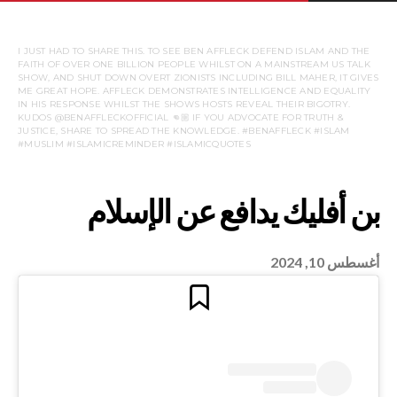
I JUST HAD TO SHARE THIS. TO SEE BEN AFFLECK DEFEND ISLAM AND THE
FAITH OF OVER ONE BILLION PEOPLE WHILST ON A MAINSTREAM US TALK
SHOW, AND SHUT DOWN OVERT ZIONISTS INCLUDING BILL MAHER, IT GIVES
ME GREAT HOPE. AFFLECK DEMONSTRATES INTELLIGENCE AND EQUALITY
IN HIS RESPONSE WHILST THE SHOWS HOSTS REVEAL THEIR BIGOTRY.
KUDOS @BENAFFLECKOFFICIAL 👊🏼 IF YOU ADVOCATE FOR TRUTH &
JUSTICE, SHARE TO SPREAD THE KNOWLEDGE. #BENAFFLECK #ISLAM
#MUSLIM #ISLAMICREMINDER #ISLAMICQUOTES
أغسطس 10, 2024