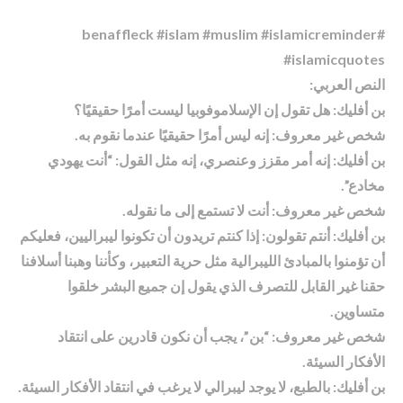
#benaffleck #islam #muslim #islamicreminder
#islamicquotes
النص العربي:
بن أفليك: هل تقول إن الإسلاموفوبيا ليست أمرًا حقيقيًا؟
شخص غير معروف: إنه ليس أمرًا حقيقيًا عندما نقوم به.
بن أفليك: إنه أمر مقزز وعنصري، إنه مثل القول: “أنت يهودي
مخادع”.
شخص غير معروف: أنت لا تستمع إلى ما نقوله.
بن أفليك: أنتم تقولون: إذا كنتم تريدون أن تكونوا ليبراليين، فعليكم
أن تؤمنوا بالمبادئ الليبرالية مثل حرية التعبير، وكأننا وهبنا أسلافنا
حقنا غير القابل للتصرف الذي يقول إن جميع البشر خلقوا
متساوين.
شخص غير معروف: “بن”، يجب أن نكون قادرين على انتقاد
الأفكار السيئة.
بن أفليك: بالطبع، لا يوجد ليبرالي لا يرغب في انتقاد الأفكار السيئة.