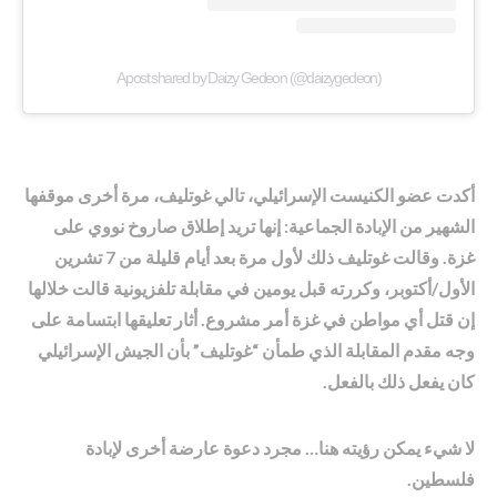
A post shared by Daizy Gedeon (@daizygedeon)
أكدت عضو الكنيست الإسرائيلي، تالي غوتليف، مرة أخرى موقفها
الشهير من الإبادة الجماعية: إنها تريد إطلاق صاروخ نووي على
غزة. وقالت غوتليف ذلك لأول مرة بعد أيام قليلة من 7 تشرين
الأول/أكتوبر، وكررته قبل يومين في مقابلة تلفزيونية قالت خلالها
إن قتل أي مواطن في غزة أمر مشروع. أثار تعليقها ابتسامة على
وجه مقدم المقابلة الذي طمأن “غوتليف” بأن الجيش الإسرائيلي
كان يفعل ذلك بالفعل.
لا شيء يمكن رؤيته هنا… مجرد دعوة عارضة أخرى لإبادة
فلسطين.