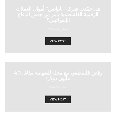
هل جمّدت شركة “باينانس” أموال العملات
الرقمية الفلسطينية بأمر من جيش الدفاع
الإسرائيلي؟
أغسطس 31, 2024
VIEW POST
رفض فلسطيني بيع محله للصهاينة مقابل 40
مليون دولار!
أغسطس 31, 2024
VIEW POST