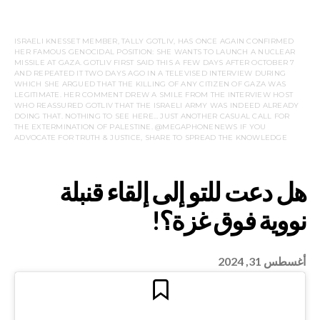
ISRAELI KNESSET MEMBER, TALLY GOTLIV, HAS ONCE AGAIN CONFIRMED
HER FAMOUS GENOCIDAL POSITION: SHE WANTS TO LAUNCH A NUCLEAR
MISSILE AT GAZA. GOTLIV FIRST SAID THIS A FEW DAYS AFTER OCTOBER 7
AND REPEATED IT TWO DAYS AGO IN A TELEVISED INTERVIEW DURING
WHICH SHE ARGUED THAT THE KILLING OF ANY CITIZEN OF GAZA WAS
LEGITIMATE. HER COMMENT DREW A SMILE FROM THE INTERVIEW HOST
WHO REASSURED GOTLIV THAT THE ISRAELI ARMY WAS INDEED ALREADY
DOING THAT. NOTHING TO SEE HERE… JUST ANOTHER CASUAL CALL FOR
THE EXTERMINATION OF PALESTINE. @MEGAPHONENEWS IF YOU
ADVOCATE FOR TRUTH & JUSTICE, SHARE TO SPREAD THE KNOWLEDGE
أغسطس 31, 2024