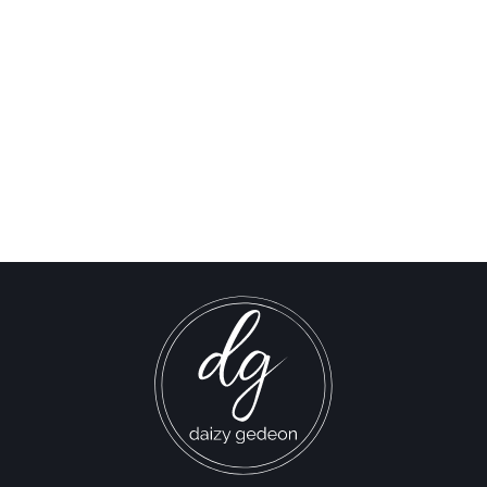
هل دعت للتو إلى إلقاء قنبلة نووية
فوق غزة؟!
Israel-Hamas War updates