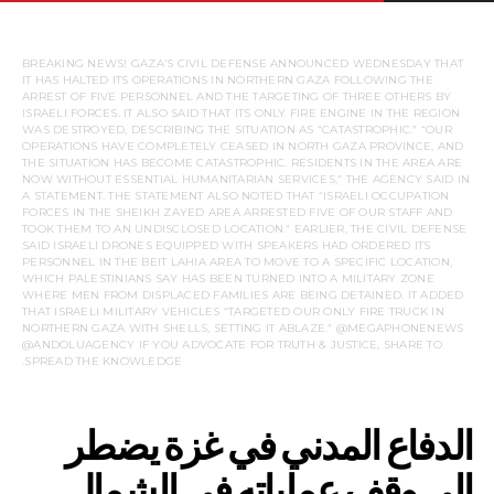
BREAKING NEWS! GAZA’S CIVIL DEFENSE ANNOUNCED WEDNESDAY THAT
IT HAS HALTED ITS OPERATIONS IN NORTHERN GAZA FOLLOWING THE
ARREST OF FIVE PERSONNEL AND THE TARGETING OF THREE OTHERS BY
ISRAELI FORCES. IT ALSO SAID THAT ITS ONLY FIRE ENGINE IN THE REGION
WAS DESTROYED, DESCRIBING THE SITUATION AS “CATASTROPHIC.” “OUR
OPERATIONS HAVE COMPLETELY CEASED IN NORTH GAZA PROVINCE, AND
THE SITUATION HAS BECOME CATASTROPHIC. RESIDENTS IN THE AREA ARE
NOW WITHOUT ESSENTIAL HUMANITARIAN SERVICES,” THE AGENCY SAID IN
A STATEMENT. THE STATEMENT ALSO NOTED THAT “ISRAELI OCCUPATION
FORCES IN THE SHEIKH ZAYED AREA ARRESTED FIVE OF OUR STAFF AND
TOOK THEM TO AN UNDISCLOSED LOCATION.” EARLIER, THE CIVIL DEFENSE
SAID ISRAELI DRONES EQUIPPED WITH SPEAKERS HAD ORDERED ITS
PERSONNEL IN THE BEIT LAHIA AREA TO MOVE TO A SPECIFIC LOCATION,
WHICH PALESTINIANS SAY HAS BEEN TURNED INTO A MILITARY ZONE
WHERE MEN FROM DISPLACED FAMILIES ARE BEING DETAINED. IT ADDED
THAT ISRAELI MILITARY VEHICLES “TARGETED OUR ONLY FIRE TRUCK IN
NORTHERN GAZA WITH SHELLS, SETTING IT ABLAZE.” @MEGAPHONENEWS
@ANDOLUAGENCY IF YOU ADVOCATE FOR TRUTH & JUSTICE, SHARE TO
SPREAD THE KNOWLEDGE.