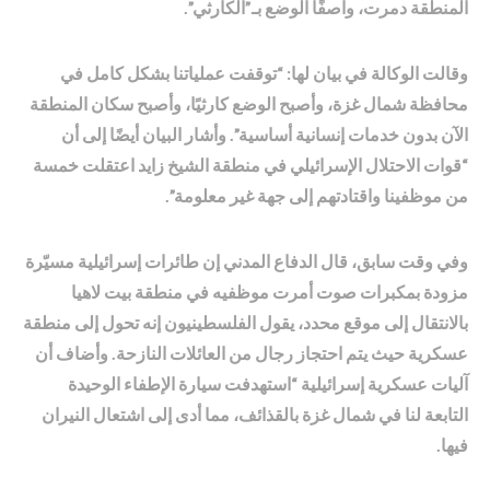
المنطقة دمرت، واصفًا الوضع بـ”الكارثي”.
وقالت الوكالة في بيان لها: “توقفت عملياتنا بشكل كامل في
محافظة شمال غزة، وأصبح الوضع كارثيًا، وأصبح سكان المنطقة
الآن بدون خدمات إنسانية أساسية”. وأشار البيان أيضًا إلى أن
“قوات الاحتلال الإسرائيلي في منطقة الشيخ زايد اعتقلت خمسة
من موظفينا واقتادتهم إلى جهة غير معلومة”.
وفي وقت سابق، قال الدفاع المدني إن طائرات إسرائيلية مسيّرة
مزودة بمكبرات صوت أمرت موظفيه في منطقة بيت لاهيا
بالانتقال إلى موقع محدد، يقول الفلسطينيون إنه تحول إلى منطقة
عسكرية حيث يتم احتجاز رجال من العائلات النازحة. وأضاف أن
آليات عسكرية إسرائيلية “استهدفت سيارة الإطفاء الوحيدة
التابعة لنا في شمال غزة بالقذائف، مما أدى إلى اشتعال النيران
فيها.