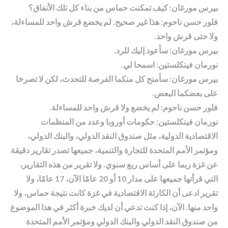
بيرس مورغان: كيف تمكنت حماس من بناء كل تلك الأنفاق؟
فلور حسن ناحوم: هذا غير صحيح. لم يخضع قرش واحد للمساءلة،
ولا حتى قرش واحد.
بيرس مورغان: سأعود إليك للرد.
نورمان فينكلستين: اسمحا لي.
بيرس مورغان: سأمنح كل منكما الفرصة للتحدث، لكن لا تصرخا
على بعضكما البعض.
فلور حسن ناحوم: لم يخضع ولا قرش واحد للمساءلة.
نورمان فينكلستين: حكومات أوروبا وعدد من المنظمات
الاقتصادية الدولية، مثل صندوق النقد الدولي، والبنك الدولي،
ومؤتمر الأمم المتحدة للتجارة والتنمية، جميعها تصدر تقارير دقيقة
عن غزة ربما على أساس ربع سنوي. ولا تقرير من هذه التقارير،
التي قرأتها جميعها على مدار 10 أو 20 عامًا الآن، 17 عامًا، ولا
تقرير ادعى أن الكارثة الاقتصادية في غزة كانت نتيجة حماس، ولا
واحد منها. الآن، إذا كنت تدعي أن لديك خبرة أكثر في هذا الموضوع
من صندوق النقد الدولي والبنك الدولي ومؤتمر الأمم المتحدة