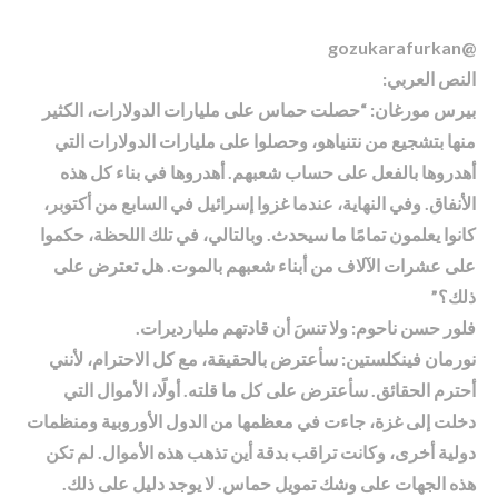
@gozukarafurkan
النص العربي:
بيرس مورغان: “حصلت حماس على مليارات الدولارات، الكثير
منها بتشجيع من نتنياهو، وحصلوا على مليارات الدولارات التي
أهدروها بالفعل على حساب شعبهم. أهدروها في بناء كل هذه
الأنفاق. وفي النهاية، عندما غزوا إسرائيل في السابع من أكتوبر،
كانوا يعلمون تمامًا ما سيحدث. وبالتالي، في تلك اللحظة، حكموا
على عشرات الآلاف من أبناء شعبهم بالموت. هل تعترض على
ذلك؟”
فلور حسن ناحوم: ولا تنسَ أن قادتهم مليارديرات.
نورمان فينكلستين: سأعترض بالحقيقة، مع كل الاحترام، لأنني
أحترم الحقائق. سأعترض على كل ما قلته. أولًا، الأموال التي
دخلت إلى غزة، جاءت في معظمها من الدول الأوروبية ومنظمات
دولية أخرى، وكانت تراقب بدقة أين تذهب هذه الأموال. لم تكن
هذه الجهات على وشك تمويل حماس. لا يوجد دليل على ذلك.