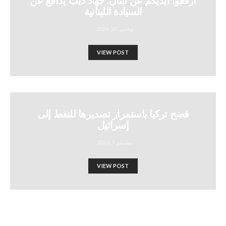
ارفعوا أيديكم عن لبنان: جهاد ديب يدافع عن
السيادة اللبنانية
نوفمبر 30, 2024
VIEW POST
فضح تركيا باستمرار تصديرها للنفط إلى
إسرائيل
ديسمبر 1, 2024
VIEW POST
بيرس مورغان، نورمان فينكلستين،