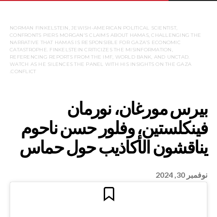
NORMAN FINKELSTEIN, JEWISH-AMERICAN POLITICAL SCIENTIST,
CONFRONTS PIERS MORGAN’S CLAIMS ABOUT HAMAS, CHALLENGING THE
NARRATIVE THAT HAMAS IS RESPONSIBLE FOR GAZA’S ECONOMIC
CATASTROPHE. FINKELSTEIN CRITICIZES THE MISINFORMATION,
REFERENCING REPORTS FROM THE IMF, WORLD BANK, AND UNCTAD.
WATCH AS HE SILENCES THE PANEL WITH HIS INSIGHTS ON THE GAZA
CONFLICT.
نوفمبر 30, 2024
رغان، نورمان