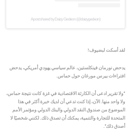
A post shared by Daizy Gedeon (@daizygedeon)
لقد أسكت لبضيوف!
يدحض نورمان فينكلستين، عالم سياسي يهودي أمريكي، يدحض
افتراءات بيرس مورغان حول حماس.
“ولا تقرير ادعى أن الكارثة الاقتصادية في غزة كانت نتيجة حماس،
ولا واحد منها. الآن، إذا كنت تدعي أن لديك خبرة أكثر في هذا
الموضوع من صندوق النقد الدولي والبنك الدولي ومؤتمر الأمم
المتحدة للتجارة والتنمية، يمكنك أن تصدق ذلك. لكنني شخصيًا لا
أصدق ذلك”.