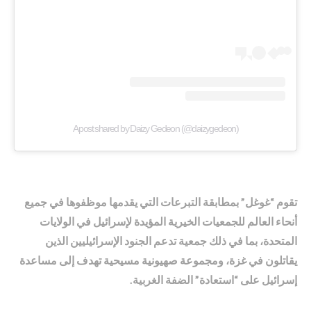
A post shared by Daizy Gedeon (@daizygedeon)
تقوم “غوغل” بمطابقة التبرعات التي يقدمها موظفوها في جميع
أنحاء العالم للجمعيات الخيرية المؤيدة لإسرائيل في الولايات
المتحدة، بما في ذلك جمعية تدعم الجنود الإسرائيليين الذين
يقاتلون في غزة، ومجموعة صهيونية مسيحية تهدف إلى مساعدة
إسرائيل على “استعادة” الضفة الغربية.