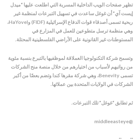
تظهر صفحات الويب الداخلية المسربة التي اطلعت عليها “ميدل
إيست آي” أن غوغل ساعدت في تسهيل التبرعات لمنظمة غير
ربحية تسمى أصدقاء قوات الدفاع الإسرائيلية (FIDF) وHaYovel،
وهي منظمة ترسل متطوعين للعمل في المزارع في
المستوطنات غير القانونية على الأراضي الفلسطينية المحتلة.
وتسمح شركة التكنولوجيا العملاقة لموظفيها بالتبرع بنسبة مئوية
من رواتبهم لأسباب من اختيارهم من خلال منصة منح الشركات
تسمى Benevity، وهي شركة مقرها كندا وتضم بعضًا من أكبر
الشركات في الولايات المتحدة بين عملائها.
ثم تطابق “غوغل” تلك التبرعات.
@middleeasteye