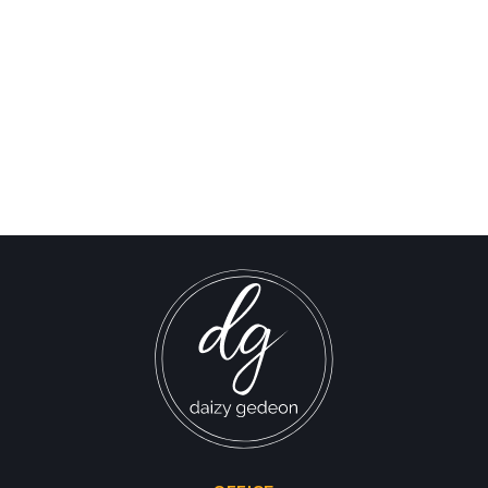
تكشف مستندات “غوغل”
المسربة عن تبرعات مطابقة
للجنود الإسرائيليين
Israel-Hamas War updates