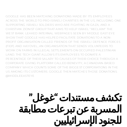
GOOGLE HAS BEEN MATCHING DONATIONS MADE BY ITS EMPLOYEES
ACROSS THE WORLD TO PRO-ISRAELI CHARITIES IN THE US, INCLUDING ONE
SUPPORTING ISRAELI SOLDIERS WHO ARE FIGHTING IN GAZA, AND A
CHRISTIAN ZIONIST GROUP THAT AIMS TO HELP ISRAEL “RECLAIM” THE
WEST BANK. LEAKED INTERNAL WEBPAGES SEEN BY MIDDLE EAST EYE
SHOW THAT GOOGLE HAS HELPED FACILITATE DONATIONS TO A NON-
PROFIT ORGANISATION CALLED FRIENDS OF THE ISRAELI DEFENCE FORCES
(FIDF) AND HAYOVEL, AN ORGANISATION THAT SENDS VOLUNTEERS TO
WORK ON FARMS IN ILLEGAL SETTLEMENTS ON OCCUPIED PALESTINIAN
LAND. THE TECH GIANT ALLOWS ITS EMPLOYEES TO DONATE A
PERCENTAGE OF THEIR SALARY TO CAUSES OF THEIR CHOICE THROUGH A
CORPORATE GIVING PLATFORM CALLED BENEVITY, A CANADIAN-BASED
COMPANY WHICH COUNTS SOME OF THE BIGGEST CORPORATIONS IN THE
US AMONG ITS CUSTOMERS. GOOGLE THEN MATCHES THOSE DONATIONS.
@MIDDLEEASTEYE