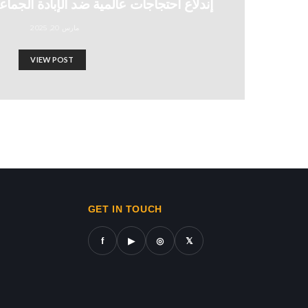
إندلاع احتجاجات عالمية ضد الإبادة الجماع
مارس 20, 2025
VIEW POST
الصحفي كي بريتسكر: إسرائيل 
Israel-Hamas War updates