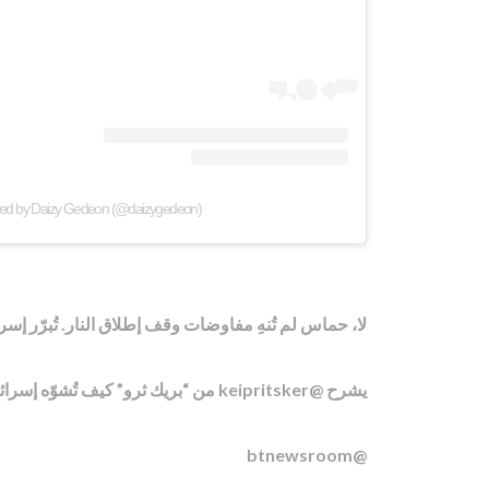
red by Daizy Gedeon (@daizygedeon)
لا، حماس لم تُنهِ مفاوضات وقف إطلاق النار. تُبرّر إ
يشرح @keipritsker من “بريك ثرو” كيف تُشوّه إسرائيل رواية اتفاق وقف إطلاق النار كليًا لمواصلة التطهير العرقي في غزة.
@btnewsroom