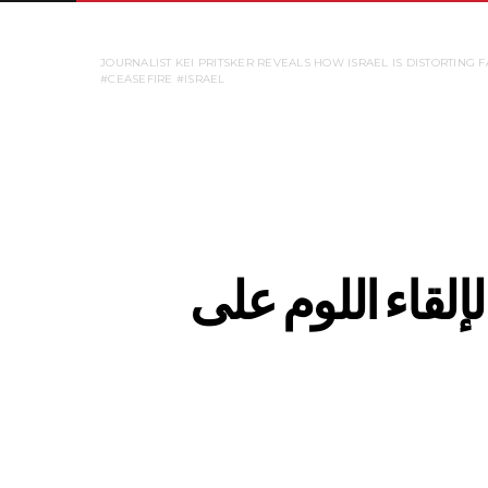
JOURNALIST KEI PRITSKER REVEALS HOW ISRAEL IS DISTORTING
#CEASEFIRE #ISRAEL
لقاء اللوم على