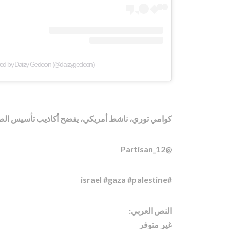
red by Daizy Gedeon (@daizygedeon)
كوامي توري، ناشط أمريكي، يفضح أكاذيب تأسيس الصه
@Partisan_12
#israel #gaza #palestine
النص العربي:
غير متوفر