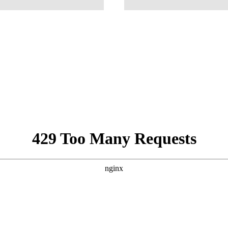
ق مفاجأة: “الصهيونية حركة شيطانية!