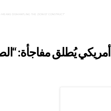
“REEL TALK PODCAST S2 EP14 – MIKO PELED: ‘ENDING SUFFERING MEANS DISMANTLING THE ZIONIST CONSTRUCT'”
مريكي يُطلق مفاجأة: “الص