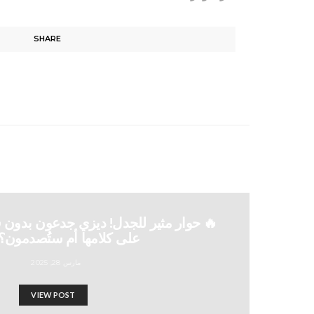
SHARE
🔥 حوار مثير للجدل! ديزي جدعون بدون 
على كلامها أم ستُصدمون؟
مارس 28, 2025
VIEW POST