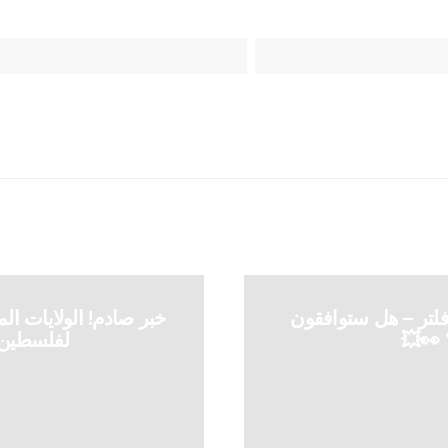
فلتر – هل ستوافقون
خبر صادم! الولايات ال
 👀💥
لفلسطين –