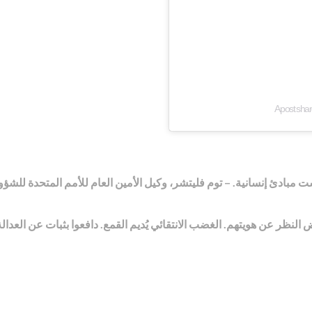
A post sha
بادئ إنسانية. – توم فليتشر، وكيل الأمين العام للأمم المتحدة للشؤون
نظر عن هويتهم. الغضب الانتقائي يُديم القمع. دافعوا بثبات عن العدالة