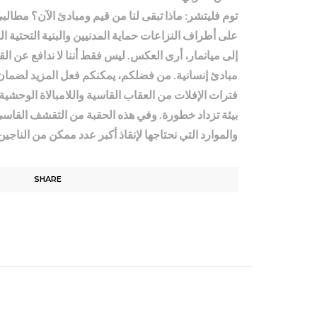
توم فليتشر: ماذا تبقى لنا من قيم ومبادئ الآن؟ مطالب
على أطراف النزاعات حماية المدنيين والبنية التحتية ال
إلى ميانمار، أرى العكس. ليس فقط أننا لا ندافع عن ا
مبادئ إنسانية. من فضلكم، يمكنكم فعل المزيد لضمان أ
فترات الإفلات من العقاب القاسية واللامبالاة الوحشية،
بيئة تزداد خطورة. وفي هذه الحقبة من التقشف القاسي، 
والموارد التي نحتاجها لإنقاذ أكبر عدد ممكن من الناجين
SHARE