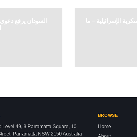
كرية الإسرائيلية – ما
السودان يرفع دعوى 
ا
 لتنسيق الشئون الإنسانية): المبادئ ا