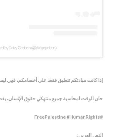
red by Daizy Gedeon (@daizygedeon)
إذا كانت مبادئكم تنطبق فقط على أخصامكم، فهي ليست م
حان الوقت لمحاسبة جميع منتهكي حقوق الإنسان، بغض ال
#FreePalestine #HumanRights
النص العربي: