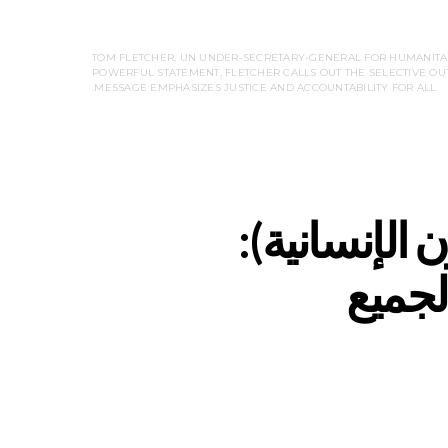
TOM FLETCHER, UN UNDER-SECRETARY-GENERAL FOR HUMANITARIA
POWERFUL STATEMENT, FLETCHER CALLS OUT THE SELECTIVE OUT
MESSAGE EMPHASIZES JUSTICE AND ACCOUNTABILITY FOR ALL.
الإنسانية):
لجميع