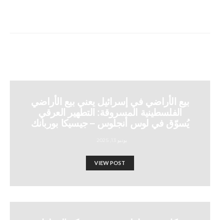
بيع الأراضي في إسرائيل يعني بيع الأراضي
الفلسطينية المسروقة: التطهير العرقي
يُسوّق في لوس أنجلوس – جيسيكا بوربانك
يونيو 13, 2025
VIEW POST