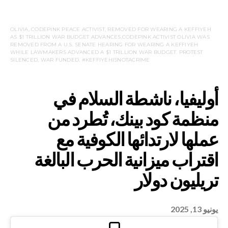
OLIVIA, CODEPINK PEACE ACTIVIST, REMOVED FOR WEARING A KEFFIYEH
AS $1 TRILLION WAR BUDGET ADVANCES,CODEPINK ACTIVIST OLIVIA WAS
REMOVED FROM A U.S. SENATE HEARING FOR WEARING A KEFFIYEH
WHILE LAWMAKERS ADVANCED A $1 TRILLION WAR BUDGET. PROTEST
SILENCED, WAR FUNDED. #KEFFIYEHISNOTACRIME
، ناشطة السلام في
يونيو 13, 2025