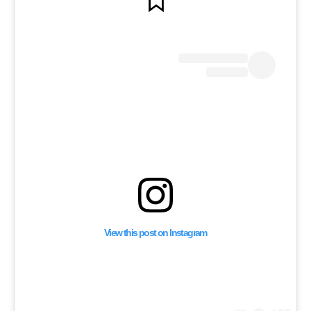
ود بينك، تُطرد من
رتدائها الكوفية مع
يزانية الحرب البالغة
دولار
View this post on Instagram