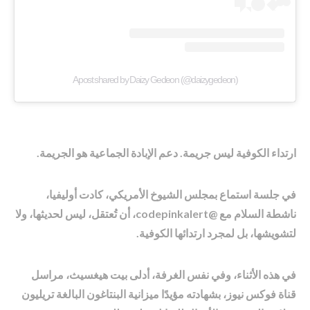
A post shared by Daizy Gedeon (@daizygedeon)
ارتداء الكوفية ليس جريمة. دعم الإبادة الجماعية هو الجريمة.
في جلسة استماع بمجلس الشيوخ الأمريكي، كادت أوليفيا،
ناشطة السلام مع @codepinkalert، أن تُعتقل، ليس لحديثها، ولا
لتشويشها، بل لمجرد ارتدائها الكوفية.
في هذه الأثناء، وفي نفس الغرفة، أدلى بيت هيغسيث، مراسل
قناة فوكس نيوز، بشهادته مؤيدًا ميزانية البنتاغون البالغة تريليون