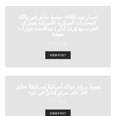
إصدار يوم الثلاثاء: ضابط سابق في وكالة
المخابرات المركزية الأمريكية يقول إن
الحرب مع إيران تُدبَّر | بودكاست حوارات
حقيقية
يوليو 14, 2025
VIEW POST
هجومٌ مروّع: قواتٌ أمريكيةٌ إسرائيليةٌ تطلق
النار على مركزٍ إغاثيٍّ في غزة
يوليو 14, 2025
VIEW POST