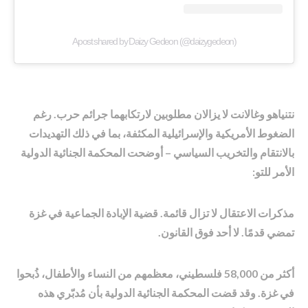
A post shared by Daizy Gedeon (@daizygedeon)
نتنياهو وغالانت لا يزالان مطلوبين لارتكابهما جرائم حرب. رغم
الضغوط الأمريكية والإسرائيلية المكثفة، بما في ذلك التهديدات
بالانتقام والتخريب السياسي – أوضحت المحكمة الجنائية الدولية
الأمر للتو:
مذكرات الاعتقال لا تزال قائمة. قضية الإبادة الجماعية في غزة
تمضي قدمًا. لا أحد فوق القانون.
أكثر من 58,000 فلسطيني، معظمهم من النساء والأطفال، ذُبحوا
في غزة. وقد قضت المحكمة الجنائية الدولية بأن مُدبّري هذه