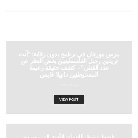
بيرس مورغان في برنامج بدون رقابة: “أنت
تريدين رحيل الفلسطينيين بغض النظر عن
عدد القتلى” – كشف حقيقة زعيمة
المستوطنين دانييلا فايس
يوليو 18, 2025
VIEW POST
ناشط حقوق الإنسان الأسترالي روبرت