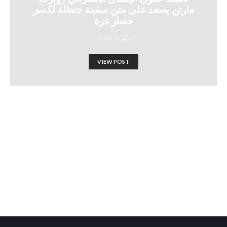
مارتن يصعد على متن سفينة حنظلة لكسر
حصار غزة
يوليو 18, 2025
VIEW POST
بريس تي في: المحكمة الجنائية
الدولية تتحدى الضغوط الأمريكية
الإسرائيلية – أوامر اعتقال نتنياهو
وغالانت لا تزال قائمة
Israel-Hamas War updates