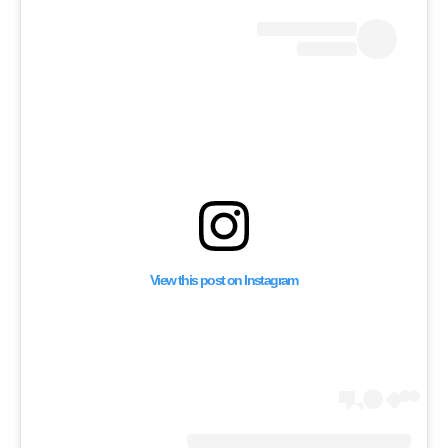
لية – أوامر اعتقال نتنياهو
لا تزال قائمة
View this post on Instagram