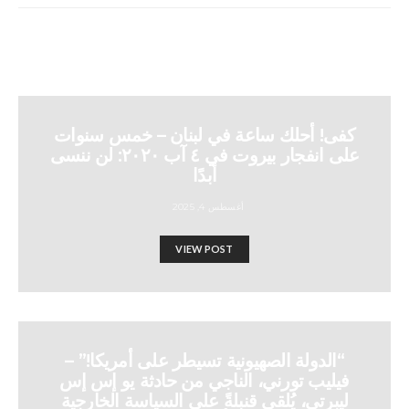
كفى! أحلك ساعة في لبنان – خمس سنوات
على انفجار بيروت في ٤ آب ٢٠٢٠: لن ننسى
أبدًا
أغسطس 4, 2025
VIEW POST
“الدولة الصهيونية تسيطر على أمريكا!” –
فيليب تورني، الناجي من حادثة يو إس إس
ليبرتي، يُلقي قنبلةً على السياسة الخارجية