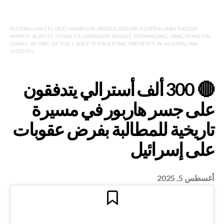
300,000 AUSTRALIANS FLOOD HARBOUR BRIDGE,300,000 AUSTRALIANS
MARCH ACROSS SYDNEY’S HARBOUR BRIDGE DEMANDING SANCTIONS ON
ISRAEL IN ONE OF THE LARGEST PALESTINE PROTESTS IN AUSTRALIAN
HISTORY.
أغسطس 5, 2025
🔴 300 ألف أسترالي يتدفقون
ر هاربور في مسيرة