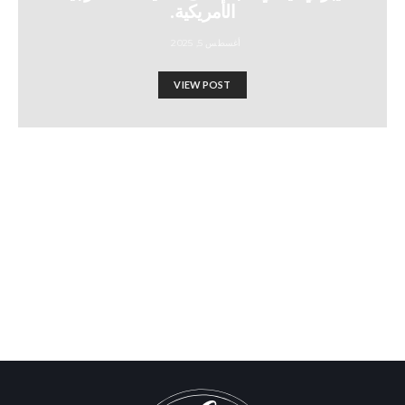
الأمريكية.
أغسطس 5, 2025
VIEW POST
🔴 300 ألف أسترالي يتدفقون
على جسر هاربور في مسيرة
تاريخية للمطالبة بفرض عقوبات
على إسرائيل
Israel-Hamas War updates