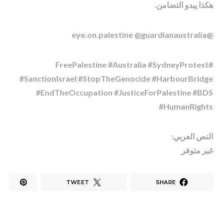
هكذا يبدو التضامن.
@eye.on.palestine @guardianaustralia
#FreePalestine #Australia #SydneyProtest
#SanctionIsrael #StopTheGenocide #HarbourBridge
#EndTheOccupation #JusticeForPalestine #BDS
#HumanRights
النص العربي:
غير متوفر
TWEET
SHARE