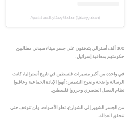
A post shared by Daizy Gedeon (@daizygedeon)
300 ألف أسترالي يتدفقون على جسر ميناء سيدني مطالبين
حكومتهم بمعاقبة إسرائيل.
في واحدة من أكبر مسيرات فلسطين في تاريخ أستراليا، كانت
الرسالة واضحة وضوح الشمس: أنهوا الإبادة الجماعية وعاقبوا
نظام الفصل العنصري وحرروا فلسطين.
من الجسر الشهير إلى الشوارع، تعلو الأصوات، ولن تتوقف حتى
تتحقق العدالة.