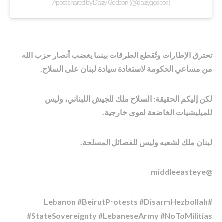
A post shared by Daizy Gedeon (@daizygedeon)
تحترق الإطارات وتُقطع الطرقات بينما يغضب أنصار حزب الله
من مساعي الحكومة لاستعادة سيادة لبنان على السلاح.
لكن إليكم الحقيقة: السلاح ملك للجيش اللبناني، وليس
للميليشيات الخاضعة لقوى خارجية.
لبنان ملك لشعبه وليس للفصائل المسلحة.
@middleeasteye
#Lebanon #BeirutProtests #DisarmHezbollah
#StateSovereignty #LebaneseArmy #NoToMilitias