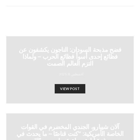
فضح مذبحة السودان: الناجون يكشفون عن
فظائع إحدى أسوأ فظائع الحرب – ولماذا
التزم العالم الصمت
أغسطس 8, 2025
VIEW POST
آلان شيبارو، الجندي المخضرم في القوات
الخاصة الأمريكية: “كنت قناصًا – ما يحدث في