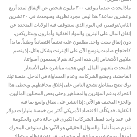
ماذا يحدث عندما يتوقف ٣٠٠ مليون شخص عن الإنفاق لمدة أربع
وعشرين ساعة؟ هذا ليس مجرد نظرية، وسيحدث في ٢٠ تشرين
الثاني/نوفمبر، في اليوم الذي ستتوقف فيه الولايات المتحدة عن
إنفاق المال على البنزين والمواد الغذائية وأمازون وستاربكس،
دون إنفاق سنت واحد. يطلقون عليه تعتيماً اقتصادياً وطنياً. ما بدأ
كاحتجاج صامت يتوسع الآن على الإنترنت بشكل هائل، إذ ينضم
ملايين الأشخاص إلى هذه الحركة. هم لا يسمعون أصواتنا،
فلنتحدث بلغتهم: المال. فهي هجمة مباشرة على الأسعار
الفاحشة، وجشع الشركات، وعدم المساواة في الدخل. منصة تيك
توك تضج بمقاطع تشجع الناس على إغلاق محافظهم. ويحظى هذا
التحرك بدعم المؤثرين والمشاهير وحتى بعض المحللين الماليين.
والجزء المخيف هو الآتي: إذا انتشر على نطاق واسع بما فيه
الكفاية، قد يكلّف الاقتصاد الأمريكي أكثر من خمسة مليارات دولار
في عقد واحد فقط. الشركات الكبرى في حالة ذعر، والحكومة
تلتزم صمتاً تاماً. والسؤال الحقيقي هو الآتي: هل ستوقف المحرك
لمدة أربع وعشرين ساعة، أم ستستمر في تغذية نظام يستهلك