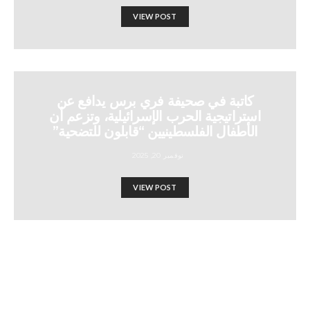
VIEW POST
كاتبة في صحيفة فري برس يدافع عن
استراتيجية الحرب الإسرائيلية، وتزعم أن
الأطفال الفلسطينيين “قابلون للتضحية”
نوفمبر 20, 2025
VIEW POST
مخطط لـ”تعتيم اقتصادي” على
مستوى البلاد في 20 تشرين
Israel-Hamas War updates
الثاني/نوفمبر – المتظاهرون يحثون