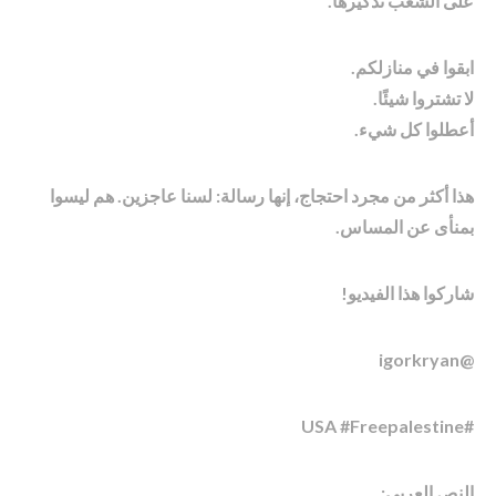
على الشعب تذكيرها.
ابقوا في منازلكم.
لا تشتروا شيئًا.
أعطلوا كل شيء.
هذا أكثر من مجرد احتجاج، إنها رسالة: لسنا عاجزين. هم ليسوا
بمنأى عن المساس.
شاركوا هذا الفيديو!
@igorkryan
#USA #Freepalestine
النص العربي: