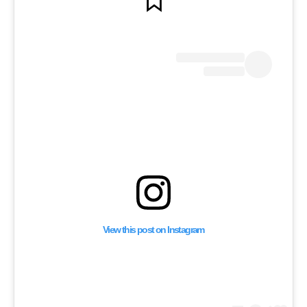
مستوى البلاد في 20 تشرين
نوفمبر – المتظاهرون
على وقف عمليات
 24 ساعة
View this post on Instagram