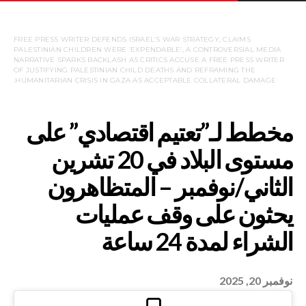
FREE PRESS WRITER DEFENDS ISRAEL’S WAR STRATEGY, CLAIMS
PALESTINIAN CHILDREN WERE ‘EXPENDABLE’, A CONTROVERSIAL MEDIA
NARRATIVE SPARKS BACKLASH AS CRITICS ACCUSE A FREE PRESS WRITER
OF JUSTIFYING PALESTINIAN CHILD DEATHS AND REFRAMING THE
HUMANITARIAN CRISIS IN GAZA AS ACCEPTABLE COLLATERAL DAMAGE.
”تعتيم اقتصادي” على
نوفمبر 20, 2025