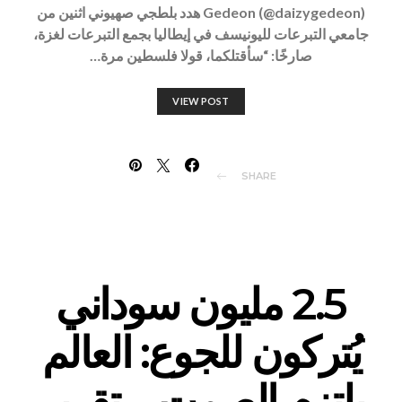
Gedeon (@daizygedeon) هدد بلطجي صهيوني اثنين من
جامعي التبرعات لليونيسف في إيطاليا بجمع التبرعات لغزة،
صارخًا: “سأقتلكما، قولا فلسطين مرة…
VIEW POST
SHARE
2.5 مليون سوداني
يُتركون للجوع: العالم
يلتزم الصمت – تقرير